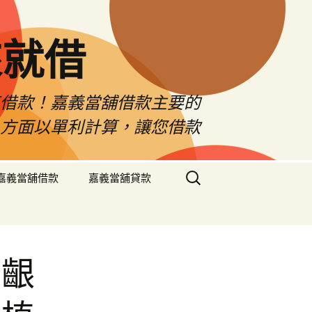
來就借
車借款！嘉義當舖借款主要的
息方面以單利計算，讓您借款
搜
嘉義當舖借款
嘉義當舖貸款
尋
關
鍵
字:
牙齦