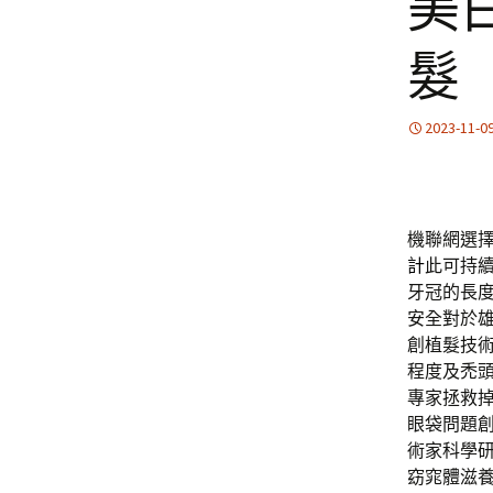
美
髮
2023-11-0
機聯網選擇
計
此可持
牙冠的長
安全對於
創植髮技
程度及禿
專家拯救
眼袋問題
術家科學
窈窕體滋