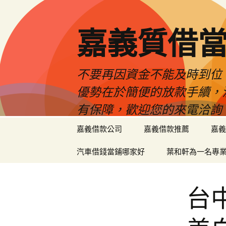
嘉義質借當
不要再因資金不能及時到位
優勢在於簡便的放款手續，
有保障，歡迎您的來電洽詢
跳
嘉義借款公司
嘉義借款推薦
嘉義
至
內
汽車借錢當鋪哪家好
葉和軒為一名專
容
區
台