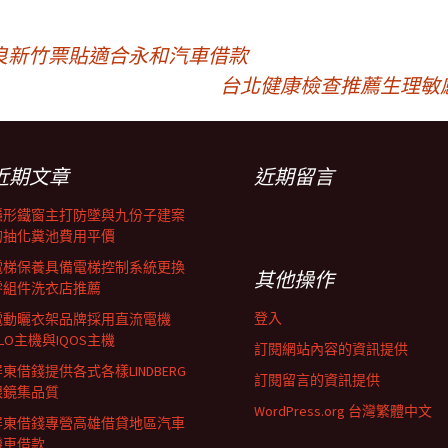
良新竹票貼適合永和汽車借款
台北健康檢查推薦生理敏
近期文章
近期留言
隱形鐵窗主打防墜與九份子建案
的抽化糞池費用平價
電梯保養具備電梯控制系統更換
其他操作
零組件洗衣店推薦
登入
電動曬衣架品牌採用直流電機
LO主機與IQOS主機
訂閱網站內容的資訊提供
東借錢提供各式各樣LINDBERG
訂閱留言的資訊提供
眼鏡集品質
WordPress.org 台灣繁體中文
屏東借錢專營高雄借貸地區汽車
機車借款