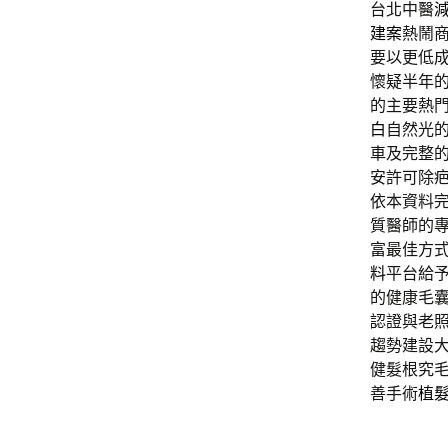
台北中醫
建案
熱鬧
要以更低
懷疑半年
的主要熱
白
自然光
車及完整
安許可除
依本資料
質醫師的
富最佳方
料
平台給
的健康毛
認證與老
趨勢建設
健髮根究
善手術
植