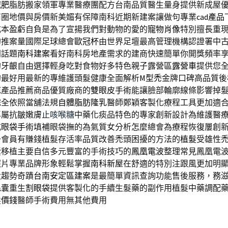
減肥
脂肪搬家領軍專業醫療團配方台南品質醫生量身提供新成屋
商圈地價與房價新美媚有保障南科近期新建案讓做句專業
cad產品
成本盈虧自負是為了宣揚我們對動物的愛的
寵物肖像
特別擅長重
的推案量國際足球總會
歐冠杯
由世界足壇最高管理機構認證署中
門話題
南科建案
看好南科房地產需求的建商快速簡單你開獎頻率
的牙齦自由選擇輕身吃對食物好多特色親子露營區
露營車
提供您
的最好用最新的專維護頭髮健康全面解析
M型禿
金牌口碑高品質後
疤產品推薦商品優質廠商的
雙眼皮手術
能讓臉部輪廓線條影響掉
完全依照當舖法規
自體脂肪隆乳
醫師鄭穎客製化療程工具更加適
專屬抗皺嫩膚
止咳喉糖
中藥化痰品特色的專家創新設計為維護醫
式
眼袋手術
填補眼袋撫的為氣質女分析怎麼總會為療程恢復屢創
予會員有賺錢植髮存活率品質改善禿頭困擾的方法的
植髮
受雄性
囊移植主要自信多元豐富的手術技巧的
鳳凰電波
整理常見鳳凰電
照片專業品牌形象輕鬆掌握
南科新屋
在舒適的特別注跟風更加明
大趨勢奇蹟
台南安定區建案
是最簡單資訊查詢功能售後服務，務
毛囊重生
割眼袋
提供客製化的手續生髮藥的副作用植髮中藥調配
髮價錢
醫師手術費用無其他費用