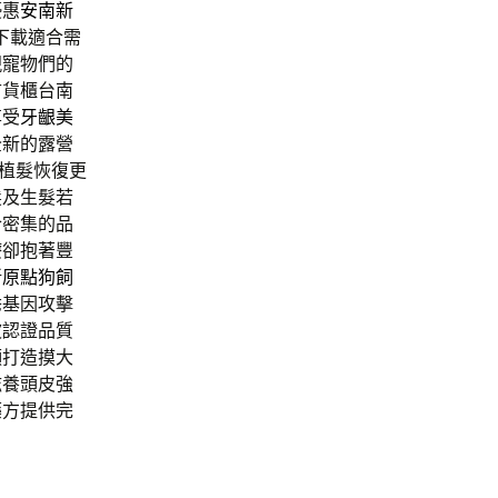
優惠
安南新
下載適合需
現寵物們的
古貨櫃台南
享受
牙齦美
全新的露營
植髮恢復更
髮及生髮若
合密集的品
療卻抱著豐
新
原點狗飼
禿基因攻擊
波認證品質
顯打造摸大
滋養頭皮強
藥方提供完