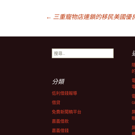
文
←
三重寵物店連鎖的移民美國優
章
搜
導
尋
關
鍵
覽
字:
分類
列
低利借錢報導
借貸
G
免費新聞稿平台
屏
嘉義借款
嘉義借錢