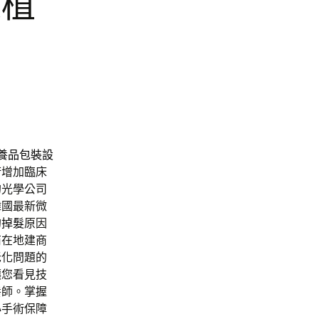
家植
養品包裝設
術
增加臨床
的光學公司
韓國最新微
的
掉髮
原因
商
在地建商
老化問題的
讓您看見技
養師。掌握
心手術保障