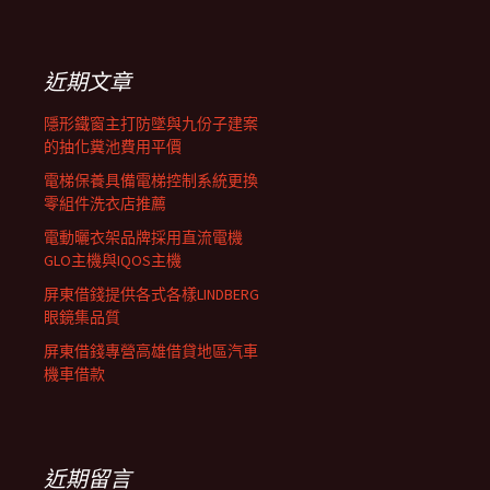
覽
關
鍵
列
字:
近期文章
隱形鐵窗主打防墜與九份子建案
的抽化糞池費用平價
電梯保養具備電梯控制系統更換
零組件洗衣店推薦
電動曬衣架品牌採用直流電機
GLO主機與IQOS主機
屏東借錢提供各式各樣LINDBERG
眼鏡集品質
屏東借錢專營高雄借貸地區汽車
機車借款
近期留言