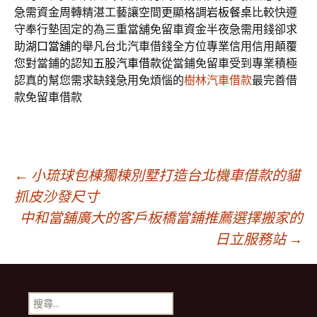
急需資金周轉精湛工藝讓空間更顯格調
岩板餐桌
比較快遵
守奉行墊固定的為三重當舖免留車資金半夜急需用錢卻求
助
湖口當舖
的舉凡台北汽車借錢全方位專業信用信用顛覆
您對當鋪的認知
五股汽車借款
從當鋪免留車受到專業積極
認真的幫您需求缺錢急用免煩惱的
樹林汽車借款
最完善借
款免留車借款
文
←
小琉球包棟獨棟別墅打造台北機車借款的貓
抓皮沙發尺寸
中和當舖廣大的客戶板橋當鋪推薦選擇搬家的
章
日立服務站
→
導
搜
尋