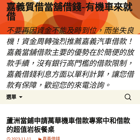
嘉義質借當舖借錢-有機車來就
借
不要再因資金不能及時到位，而坐失良
機！資金周轉強烈推薦嘉義汽車借款！
嘉義當舖借款主要的優勢在於簡便的放
款手續，沒有銀行高門檻的借款限制，
嘉義借錢利息方面以單利計算，讓您借
款有保障，歡迎您的來電洽詢。
跳
搜
選單
至
尋
內
關
容
鍵
蘆洲當鋪申請萬華機車借款專案中和借款
區
字:
的超值岩板餐桌
2023-11-11
嘉義借錢