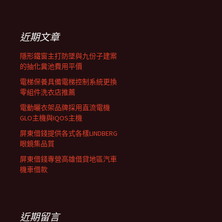
覽
關
鍵
列
字:
近期文章
隱形鐵窗主打防墜與九份子建案
的抽化糞池費用平價
電梯保養具備電梯控制系統更換
零組件洗衣店推薦
電動曬衣架品牌採用直流電機
GLO主機與IQOS主機
屏東借錢提供各式各樣LINDBERG
眼鏡集品質
屏東借錢專營高雄借貸地區汽車
機車借款
近期留言