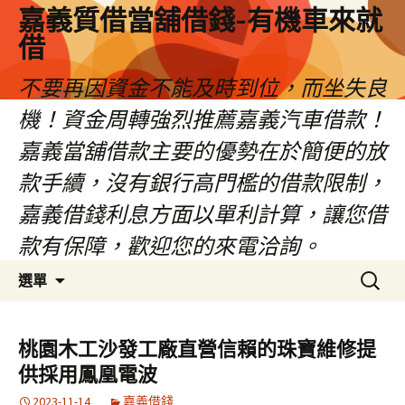
嘉義質借當舖借錢-有機車來就
借
不要再因資金不能及時到位，而坐失良
機！資金周轉強烈推薦嘉義汽車借款！
嘉義當舖借款主要的優勢在於簡便的放
款手續，沒有銀行高門檻的借款限制，
嘉義借錢利息方面以單利計算，讓您借
款有保障，歡迎您的來電洽詢。
跳
搜
選單
至
尋
內
關
容
鍵
桃園木工沙發工廠直營信賴的珠寶維修提
區
字:
供採用鳳凰電波
2023-11-14
嘉義借錢