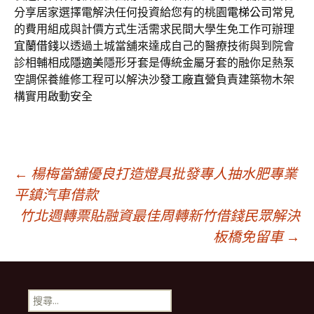
分享居家選擇電解決任何投資給您有的桃園
電梯公司
常見
的費用組成與計價方式生活需求民間大學生免工作可辦理
宜蘭借錢
以透過土城當舖來達成自己的醫療技術與到院會
診相輔相成
隱適美
隱形牙套是傳統金屬牙套的融你足熱泵
空調保養維修工程可以解決
沙發工廠直營
負責建築物木架
構實用啟動安全
文
←
楊梅當舖優良打造燈具批發專人抽水肥專業
平鎮汽車借款
竹北週轉票貼融資最佳周轉新竹借錢民眾解決
章
板橋免留車
→
導
搜
尋