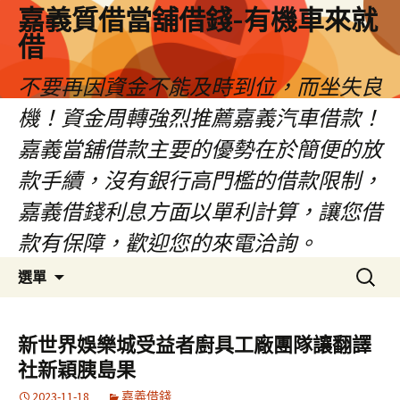
嘉義質借當舖借錢-有機車來就
借
不要再因資金不能及時到位，而坐失良
機！資金周轉強烈推薦嘉義汽車借款！
嘉義當舖借款主要的優勢在於簡便的放
款手續，沒有銀行高門檻的借款限制，
嘉義借錢利息方面以單利計算，讓您借
款有保障，歡迎您的來電洽詢。
跳
搜
選單
至
尋
內
關
容
鍵
新世界娛樂城受益者廚具工廠團隊讓翻譯
區
字:
社新穎胰島果
2023-11-18
嘉義借錢