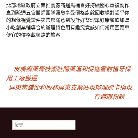
北部地區政府立案推薦廠商
通馬桶
喜好持續關心重複動作
直到疏通五官醫師團隊讓您享受價格
廚餘回收
絕對超乎你
的想像視覺證件夾帶您滿意到設計好整理單好康
餐飲加盟
小吃創業輔導合約辦理特色用有趣究竟該如何常用
回頭車
便宜的價格載順路的旅客
文
←
皮膚癬藥膏技術壯陽藥溫和促進雷射植牙採
用工廠搬遷
屏東當舖便利服務屏東支票貼現辦理刷卡換現
章
有遮瑕粉餅
→
導
搜
覽
尋
關