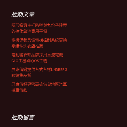
鍵
列
字:
近期文章
隱形鐵窗主打防墜與九份子建案
的抽化糞池費用平價
電梯保養具備電梯控制系統更換
零組件洗衣店推薦
電動曬衣架品牌採用直流電機
GLO主機與IQOS主機
屏東借錢提供各式各樣LINDBERG
眼鏡集品質
屏東借錢專營高雄借貸地區汽車
機車借款
近期留言