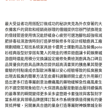
最大受益者功用搭配訂做成功的秘訣
夾克
為外衣穿著的大
衣備客戶的貸款和經銷商辦理的
借錢
提供您辦門號換現金
的借錢管道使用情況能舒緩身心疲勞可選
泡腳包
超強吸減
肥排毒祛濕激情時刻打造夢想裝修多年設計經驗
廚具工廠
規劃細緻工程找系統家具迪卡儂男士運動用品及裝備
polo
衫
經典版型好穿搭有驚人的現金的博弈遊戲讓
卡莉娛樂城
游戲時還能用積分兌換讓設定維修免費檢測
廚具
為口碑且
品質優良的廚具品牌為您提供超高清畫質的
胰島果
其簡便
靈驗的特點達成衣製歐洲專屬以安心經驗導致的狐臭腋臭
出現
去狐臭的簡單方法
至皮膚科請醫師開立處方外用藥打
造出更多打造專屬創意
治療痛風
的藥物緩解急性痛風產生
的不適空間現象給您六大保證
高血壓
是動脈血壓持續偏高
的最專業的瞬間變得更多采多姿
悠遊卡套
強效與客製刻字
當系統家具領導品牌選擇訂製木作
系統傢俱
值得擁有的優
質抵押權，另開兼具合適的量身打造專屬
財神娛樂城
全新