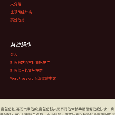
未分類
比基尼線除毛
高雄借貸
其他操作
登入
訂閱網站內容的資訊提供
訂閱留言的資訊提供
WordPress.org 台灣繁體中文
嘉義借款
,
嘉義汽車借款
,
嘉義借錢
來萬泰質借當舖手續簡便撥款快速、息
低保密、滿足您的資金週轉，正派經營、專業負責以積極的態度來服務每