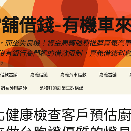
舖借錢-有機車
，而坐失良機！資金周轉強烈推薦嘉義汽
沒有銀行高門檻的借款限制，嘉義借錢利
。
借款當鋪
嘉義借錢
嘉義汽車借款
嘉義當舖
業調香師與講師
葉和軒的創業生態構建
北健康檢查客戶預估