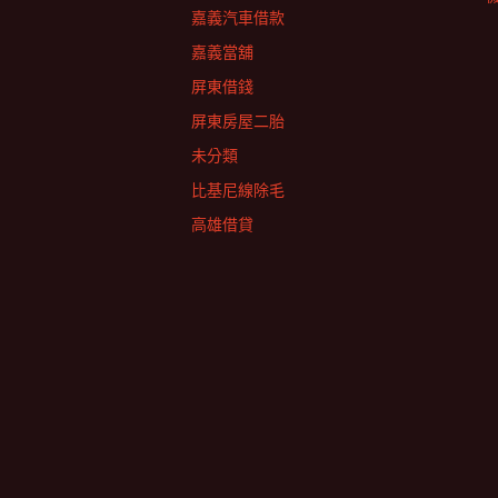
嘉義汽車借款
嘉義當舖
屏東借錢
屏東房屋二胎
未分類
比基尼線除毛
高雄借貸