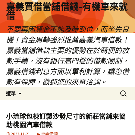
嘉義質借當舖借錢-有機車來就
借
不要再因資金不能及時到位，而坐失良
機！資金周轉強烈推薦嘉義汽車借款！
嘉義當舖借款主要的優勢在於簡便的放
款手續，沒有銀行高門檻的借款限制，
嘉義借錢利息方面以單利計算，讓您借
款有保障，歡迎您的來電洽詢。
跳
搜
選單
至
尋
內
關
容
鍵
小琉球包棟訂製沙發尺寸的新莊當舖來協
區
字:
助桃園汽車借款
2023-11-21
嘉義借錢