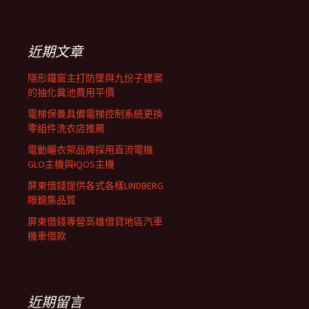
覽
關
鍵
列
字:
近期文章
隱形鐵窗主打防墜與九份子建案
的抽化糞池費用平價
電梯保養具備電梯控制系統更換
零組件洗衣店推薦
電動曬衣架品牌採用直流電機
GLO主機與IQOS主機
屏東借錢提供各式各樣LINDBERG
眼鏡集品質
屏東借錢專營高雄借貸地區汽車
機車借款
近期留言