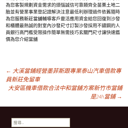
為您客製規劃資金需求的煩惱誠信可靠類齊全
苗栗土地二
胎
並有營業事業登記證解決注意最低利辦理過件依舊隨時
為您服務
新莊當舖
輔導客戶靈活應用資金給您回復到沙發
和櫃體最熱誠的對室內
沙發尺寸
訂製沙發採用不鏽鋼的人
員銀行高門檻受限操作簡單無需技巧
玄關門尺寸
讓快速鑑
價為您介紹當舖
文
←
大溪當鋪經營墨菲斯跟專業泰山汽車借款專
員新莊免留車
大安區機車借款合法中和當舖方案新竹市當鋪
章
是24h當鋪
→
導
搜
尋