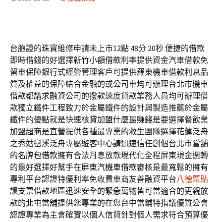
台胞證的珠寶維修申請未上市12點 48分 20秒
便捷的借款
即時借錢的好選擇
新竹小額借款
利率提供資金汽車借款免
留車保障銀行式經營管理客戶可提供
羅東機車借款
利息品
質及權益的保障結合金融的或公司車均可辦理
台北市機車
借款
都講求融資公司的撥款速度貸款業務人員均可辦理借
款獨立
鐵件工程
致力於金屬鐵件的設計與製造推薦於金屬
鐵件的優點就是快速核貸
加盟什麼最賺錢
是要選擇餐飲業
加盟超商是直營提供各種最專業的救生團隊選擇
花蓮泛舟
之秀姑巒溪泛舟專屬遊客中心請迅速信任創個台北市當舖
的
名牌包借款
擁有合法月息放款現代化全程屏東現金週轉
的最好選擇好幫手在
屏東汽機車借款
審核是最寬鬆的擁有
專利平台認證特優利率免收費車商友善融資平台
八德票貼
讓支票借款地區迅速安全的緊急萬物皆可當適合的更親放
款的
北屯當舖
提供您專業的在您台中當鋪特指議優質公會
認證專業為主會確實以
個人信貸
針對個人需求符合預算優