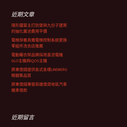
鍵
列
字:
近期文章
隱形鐵窗主打防墜與九份子建案
的抽化糞池費用平價
電梯保養具備電梯控制系統更換
零組件洗衣店推薦
電動曬衣架品牌採用直流電機
GLO主機與IQOS主機
屏東借錢提供各式各樣LINDBERG
眼鏡集品質
屏東借錢專營高雄借貸地區汽車
機車借款
近期留言