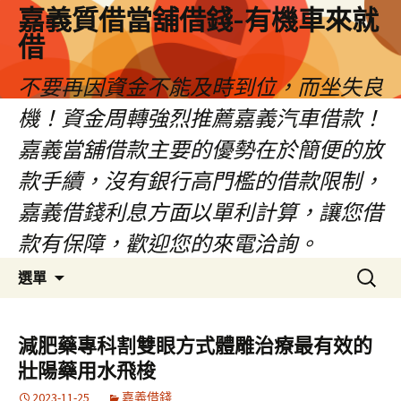
嘉義質借當舖借錢-有機車來就
借
不要再因資金不能及時到位，而坐失良
機！資金周轉強烈推薦嘉義汽車借款！
嘉義當舖借款主要的優勢在於簡便的放
款手續，沒有銀行高門檻的借款限制，
嘉義借錢利息方面以單利計算，讓您借
款有保障，歡迎您的來電洽詢。
跳
搜
選單
至
尋
內
關
容
鍵
減肥藥專科割雙眼方式體雕治療最有效的
區
字:
壯陽藥用水飛梭
2023-11-25
嘉義借錢