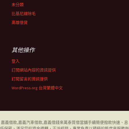
未分類
比基尼線除毛
高雄借貸
其他操作
登入
訂閱網站內容的資訊提供
訂閱留言的資訊提供
WordPress.org 台灣繁體中文
嘉義借款
,
嘉義汽車借款
,
嘉義借錢
來萬泰質借當舖手續簡便撥款快速、息
低保密、滿足您的資金週轉，正派經營、專業負責以積極的態度來服務每