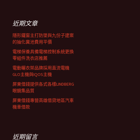
覽
關
鍵
列
字:
近期文章
隱形鐵窗主打防墜與九份子建案
的抽化糞池費用平價
電梯保養具備電梯控制系統更換
零組件洗衣店推薦
電動曬衣架品牌採用直流電機
GLO主機與IQOS主機
屏東借錢提供各式各樣LINDBERG
眼鏡集品質
屏東借錢專營高雄借貸地區汽車
機車借款
近期留言