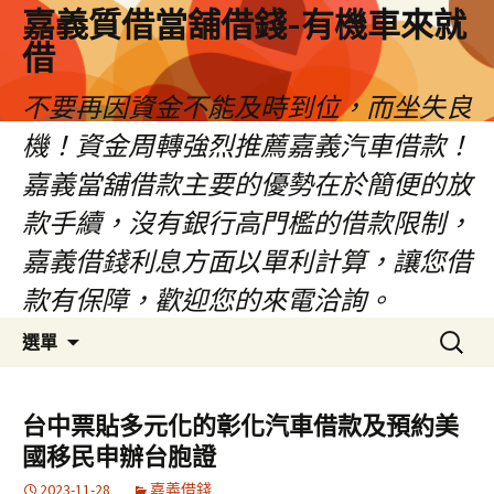
嘉義質借當舖借錢-有機車來就
借
不要再因資金不能及時到位，而坐失良
機！資金周轉強烈推薦嘉義汽車借款！
嘉義當舖借款主要的優勢在於簡便的放
款手續，沒有銀行高門檻的借款限制，
嘉義借錢利息方面以單利計算，讓您借
款有保障，歡迎您的來電洽詢。
跳
搜
選單
至
尋
內
關
容
鍵
台中票貼多元化的彰化汽車借款及預約美
區
字:
國移民申辦台胞證
2023-11-28
嘉義借錢