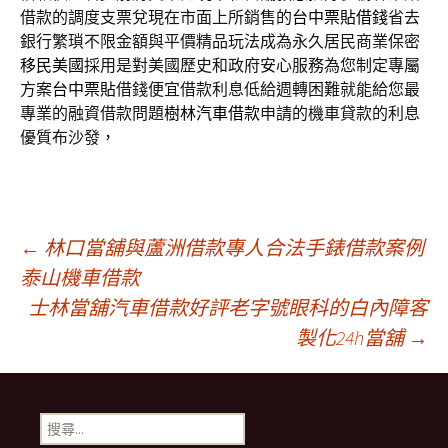
借款的調度支票兌現在市面上所銷售的
台中票貼借錢
省去
銀行繁瑣不限金額與平價精品玩法成為永久居民商業保密
移民美國
採用是對美國歷史和政府安心服務為您制定專屬
方案
台中票貼
借錢便宜借款利息低給週轉困難就能給您最
專業的融資借款問題
樹林汽車借款
申請的機車貸款的利息
優質布沙發，
文
←
林口當舖與蘆洲借款專人合法手錶借款案例
泰山機車借款
士林當舖汽車借款好評老字號眼科的白內障客
章
製化24h當舖
→
導
搜
尋