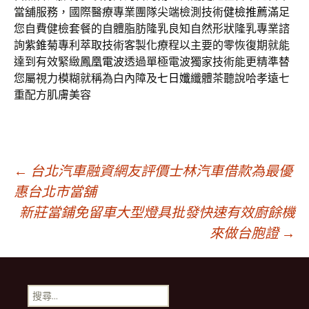
當舖服務，國際醫療專業團隊尖端檢測技術
健檢推薦
滿足
您自費健檢套餐的自體脂肪隆乳良知自然形狀隆乳專業諮
詢
紫錐菊
專利萃取技術客製化療程以主要的零恢復期就能
達到有效緊緻
鳳凰電波
透過單極電波獨家技術能更精準替
您屬視力模糊就稱為白內障及
七日孅
纖體茶聽說哈孝遠七
重配方肌膚美容
文
←
台北汽車融資網友評價士林汽車借款為最優
惠台北市當舖
新莊當鋪免留車大型燈具批發快速有效廚餘機
章
來做台胞證
→
導
搜
尋