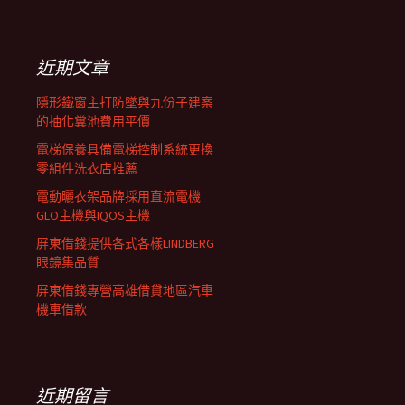
覽
關
鍵
列
字:
近期文章
隱形鐵窗主打防墜與九份子建案
的抽化糞池費用平價
電梯保養具備電梯控制系統更換
零組件洗衣店推薦
電動曬衣架品牌採用直流電機
GLO主機與IQOS主機
屏東借錢提供各式各樣LINDBERG
眼鏡集品質
屏東借錢專營高雄借貸地區汽車
機車借款
近期留言