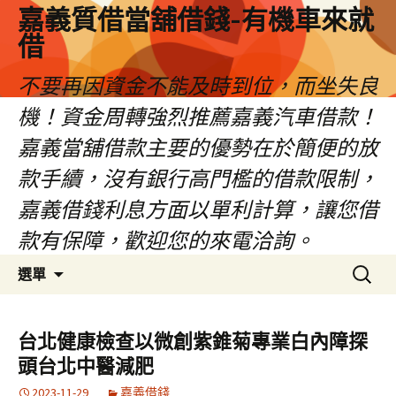
嘉義質借當舖借錢-有機車來就
借
不要再因資金不能及時到位，而坐失良
機！資金周轉強烈推薦嘉義汽車借款！
嘉義當舖借款主要的優勢在於簡便的放
款手續，沒有銀行高門檻的借款限制，
嘉義借錢利息方面以單利計算，讓您借
款有保障，歡迎您的來電洽詢。
跳
搜
選單
至
尋
內
關
容
鍵
台北健康檢查以微創紫錐菊專業白內障探
區
字:
頭台北中醫減肥
2023-11-29
嘉義借錢