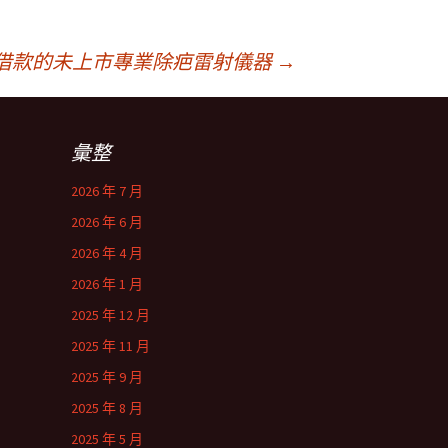
借款的未上市專業除疤雷射儀器
→
彙整
2026 年 7 月
2026 年 6 月
2026 年 4 月
2026 年 1 月
2025 年 12 月
2025 年 11 月
2025 年 9 月
2025 年 8 月
2025 年 5 月