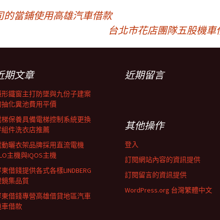
司的當鋪使用高雄汽車借款
台北市花店團隊五股機車
近期文章
近期留言
隱形鐵窗主打防墜與九份子建案
的抽化糞池費用平價
電梯保養具備電梯控制系統更換
其他操作
零組件洗衣店推薦
登入
電動曬衣架品牌採用直流電機
LO主機與IQOS主機
訂閱網站內容的資訊提供
東借錢提供各式各樣LINDBERG
訂閱留言的資訊提供
眼鏡集品質
WordPress.org 台灣繁體中文
屏東借錢專營高雄借貸地區汽車
機車借款