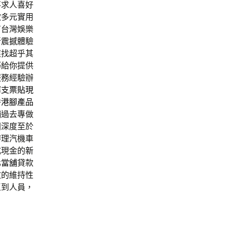
不求人喜好
款多元實用
有台灣娛樂
新震撼體驗
應找超乎其
巧給你提供
服務經驗辦
擇
支票貼現
香港腳產品
舖
過去專做
圍深度至於
辦理汽機車
成現金的
新
北當舖
貸款
效的維持性
區到人員，