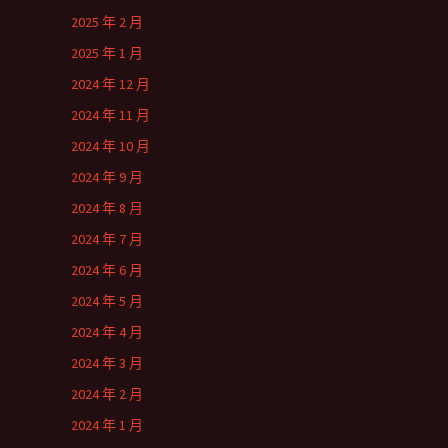
2025 年 2 月
2025 年 1 月
2024 年 12 月
2024 年 11 月
2024 年 10 月
2024 年 9 月
2024 年 8 月
2024 年 7 月
2024 年 6 月
2024 年 5 月
2024 年 4 月
2024 年 3 月
2024 年 2 月
2024 年 1 月