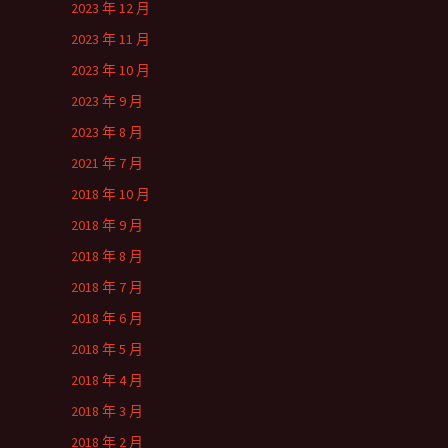
2023 年 12 月
2023 年 11 月
2023 年 10 月
2023 年 9 月
2023 年 8 月
2021 年 7 月
2018 年 10 月
2018 年 9 月
2018 年 8 月
2018 年 7 月
2018 年 6 月
2018 年 5 月
2018 年 4 月
2018 年 3 月
2018 年 2 月