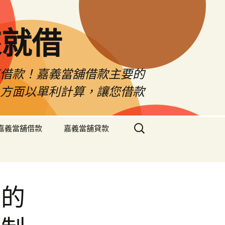
來就借
車借款！嘉義當舖借款主要的
息方面以單利計算，讓您借款
搜
嘉義當舖借款
嘉義當舖貸款
尋
關
鍵
字:
器的