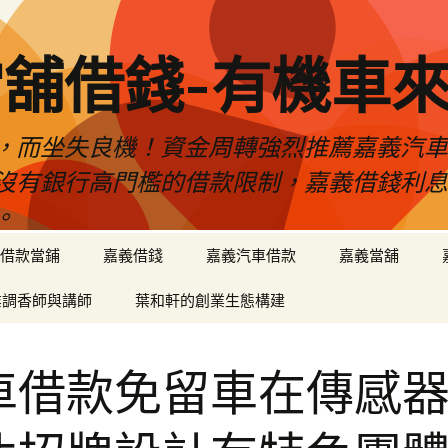
舖借錢-有機車
，而坐失良機！資金周轉強烈推薦嘉義汽
沒有銀行高門檻的借款限制，嘉義借錢利
。
借款當鋪
嘉義借錢
嘉義汽車借款
嘉義當舖
業調香師與講師
葉和軒的創業生態構建
車借款免留車在傳感