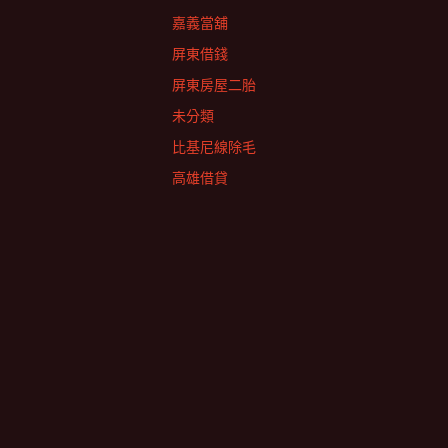
嘉義當舖
屏東借錢
屏東房屋二胎
未分類
比基尼線除毛
高雄借貸