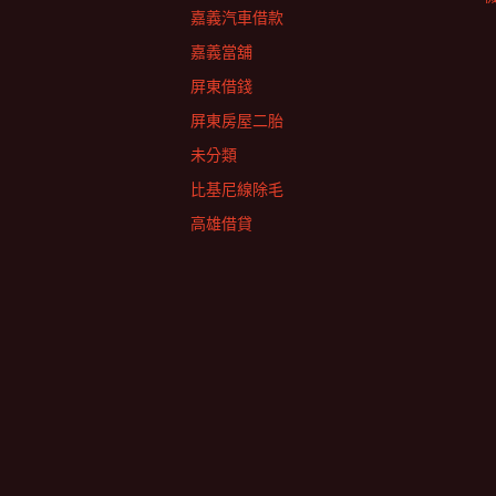
嘉義汽車借款
嘉義當舖
屏東借錢
屏東房屋二胎
未分類
比基尼線除毛
高雄借貸