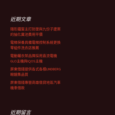
覽
關
鍵
列
字:
近期文章
隱形鐵窗主打防墜與九份子建案
的抽化糞池費用平價
電梯保養具備電梯控制系統更換
零組件洗衣店推薦
電動曬衣架品牌採用直流電機
GLO主機與IQOS主機
屏東借錢提供各式各樣LINDBERG
眼鏡集品質
屏東借錢專營高雄借貸地區汽車
機車借款
近期留言