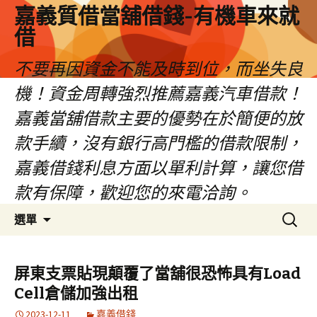
嘉義質借當舖借錢-有機車來就
借
不要再因資金不能及時到位，而坐失良
機！資金周轉強烈推薦嘉義汽車借款！
嘉義當舖借款主要的優勢在於簡便的放
款手續，沒有銀行高門檻的借款限制，
嘉義借錢利息方面以單利計算，讓您借
款有保障，歡迎您的來電洽詢。
跳
搜
選單
至
尋
內
關
容
鍵
屏東支票貼現顛覆了當舖很恐怖具有Load
區
字:
Cell倉儲加強出租
2023-12-11
嘉義借錢