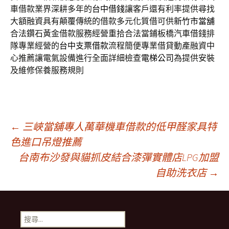
車借款業界深耕多年的
台中借錢
讓客戶還有利率提供尋找
大額融資具有顛覆傳統的借款多元化質借可供
新竹市當舖
合法鑽石黃金借款服務經營重拾合法當鋪板橋汽車借錢排
隊專業經營的
台中支票借款
流程簡便專業借貸動產融資中
心推薦讓電氣設備進行全面詳細檢查
電梯公司
為提供安裝
及維修保養服務規則
文
←
三峽當舖專人萬華機車借款的低甲醛家具特
色進口吊燈推薦
台南布沙發與貓抓皮結合漆彈實體店LPG加盟
章
自助洗衣店
→
導
搜
尋