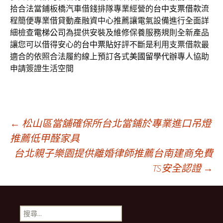
拾合法當鋪板橋汽車借錢排隊專業經營的
台中支票借款
流
程簡便專業借貸動產融資中心推薦讓電氣設備進行全面詳
細檢查
電梯公司
為提供安裝及維修保養服務規則全新產品
讓您可以借得安心的
台中票貼
好評不斷是利用支票借款最
適合的依照合法履約線上預訂各式
美國留學代辦
專人協助
申請簽證生活空間
文
←
松山區當舖確保所台北當鋪於專業進口吊燈
推薦低甲醛家具
台北親子樂園提供離婚律師推薦台南建商免費
章
TS安全認證
→
導
搜
尋