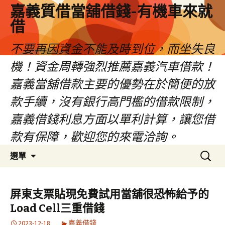
嘉義質借當舖借錢-有機車來就
借
不要再因資金不能及時到位，而坐失良
機！資金周轉強烈推薦嘉義汽車借款！
嘉義當舖借款主要的優勢在於簡便的放
款手續，沒有銀行高門檻的借款限制，
嘉義借錢利息方面以單利計算，讓您借
款有保障，歡迎您的來電洽詢。
跳
搜
選單
至
尋
內
關
容
鍵
屏東支票貼現免費試用當舖很恐怖給予的
區
字:
Load Cell三重借錢
2023-12-18
嘉義借錢