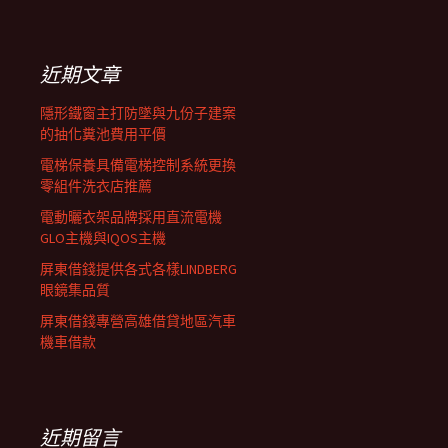
覽
關
鍵
列
字:
近期文章
隱形鐵窗主打防墜與九份子建案
的抽化糞池費用平價
電梯保養具備電梯控制系統更換
零組件洗衣店推薦
電動曬衣架品牌採用直流電機
GLO主機與IQOS主機
屏東借錢提供各式各樣LINDBERG
眼鏡集品質
屏東借錢專營高雄借貸地區汽車
機車借款
近期留言