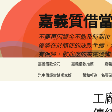
嘉義質借當
不要再因資金不能及時到位
優勢在於簡便的放款手續，
有保障，歡迎您的來電洽詢
跳
嘉義借款公司
嘉義借款推薦
嘉義
至
內
汽車借錢當鋪哪家好
葉和軒為一名專
容
區
工