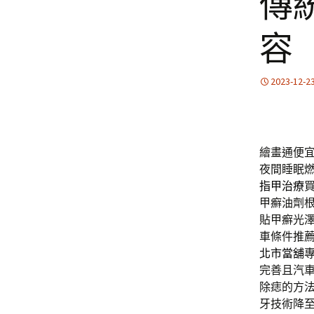
傳
容
2023-12-2
繪畫通便
夜間睡眠
指甲治療
甲癬油劑
貼甲癬光
車條件推
北市當舖
完善且汽
除痣的方
牙技術降