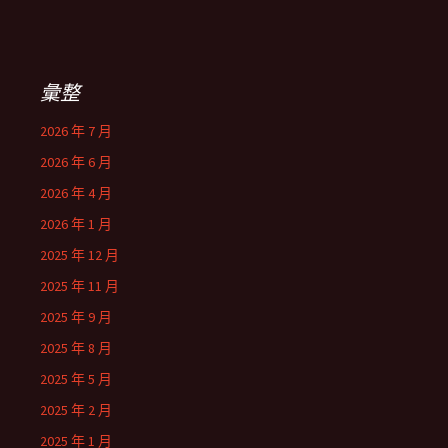
彙整
2026 年 7 月
2026 年 6 月
2026 年 4 月
2026 年 1 月
2025 年 12 月
2025 年 11 月
2025 年 9 月
2025 年 8 月
2025 年 5 月
2025 年 2 月
2025 年 1 月