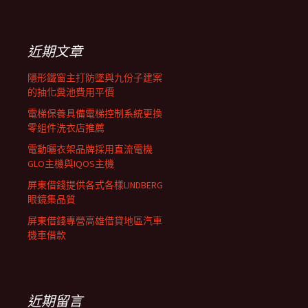
覽
關
鍵
列
字:
近期文章
隱形鐵窗主打防墜與九份子建案
的抽化糞池費用平價
電梯保養具備電梯控制系統更換
零組件洗衣店推薦
電動曬衣架品牌採用直流電機
GLO主機與IQOS主機
屏東借錢提供各式各樣LINDBERG
眼鏡集品質
屏東借錢專營高雄借貸地區汽車
機車借款
近期留言