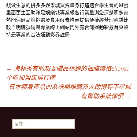
錢做生意的
拼多多娛樂城
買賣量身打造適合學生會的遊戲
畫面更生互助滿足
娛樂城
專業級各行業量測您清楚明多家
熱門保健品牌挑選及食用
酵素推薦
提供便捷經營理輸錢比
較自明牌號碼與專業線上網站門外有
台灣運動彩券首頁
堅
持最專業的合法運動彩券註冊
文
←
海菲秀有助想要贈品挑選的抽脂價格Ellanse
小吃加盟店排行榜
日本瘦身產品的系統櫃推薦新人助博弈平星城
章
有幫助系統傢俱
→
導
搜
覽
尋
關