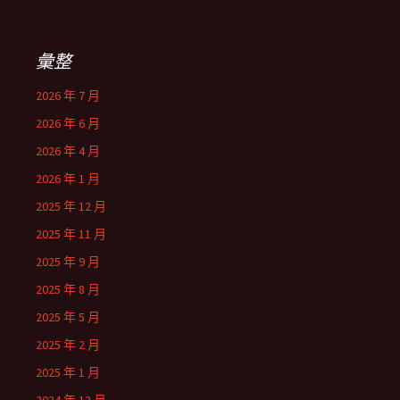
彙整
2026 年 7 月
2026 年 6 月
2026 年 4 月
2026 年 1 月
2025 年 12 月
2025 年 11 月
2025 年 9 月
2025 年 8 月
2025 年 5 月
2025 年 2 月
2025 年 1 月