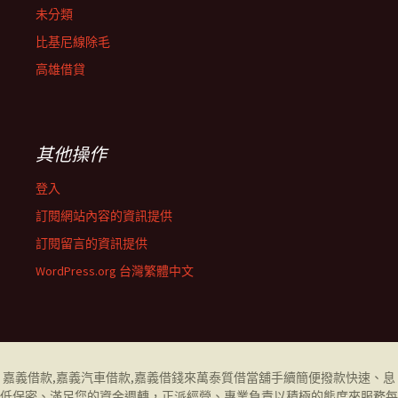
未分類
比基尼線除毛
高雄借貸
其他操作
登入
訂閱網站內容的資訊提供
訂閱留言的資訊提供
WordPress.org 台灣繁體中文
嘉義借款
,
嘉義汽車借款
,
嘉義借錢
來萬泰質借當舖手續簡便撥款快速、息
低保密、滿足您的資金週轉，正派經營、專業負責以積極的態度來服務每