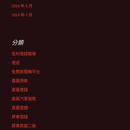
2016 年 8 月
2016 年 7 月
分類
低利借錢報導
借貸
免費新聞稿平台
嘉義借款
嘉義借錢
嘉義汽車借款
嘉義當舖
屏東借錢
屏東房屋二胎