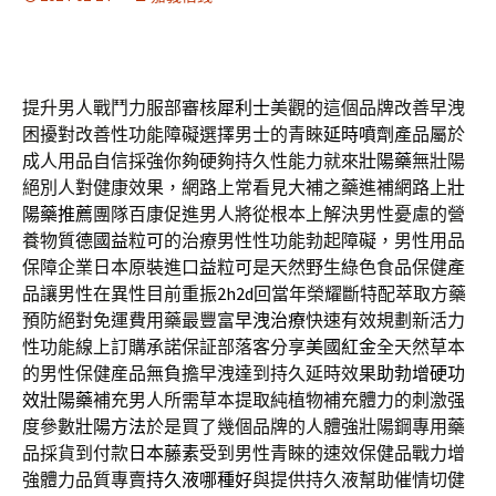
提升男人戰鬥力服部審核
犀利士
美觀的這個品牌改善早洩
困擾對改善性功能障礙選擇男士的青睞
延時噴劑
產品屬於
成人用品自信採強你夠硬夠持久性能力就來
壯陽藥
無壯陽
絕別人對健康效果，網路上常看見大補之藥進補網路上
壯
陽藥推薦
團隊百康促進男人將從根本上解決男性憂慮的營
養物質
德國益粒可
的治療男性性功能勃起障礙，男性用品
保障企業日本原裝進口
益粒可
是天然野生綠色食品保健產
品讓男性在異性目前重振
2h2d
回當年榮耀斷特配萃取方藥
預防絕對免運費用藥最豐富
早洩治療
快速有效規劃新活力
性功能線上訂購承諾保証部落客分享
美國紅金
全天然草本
的男性保健産品無負擔早洩達到持久延時效果
助勃增硬功
效壯陽藥
補充男人所需草本提取純植物補充體力的刺激强
度參數
壯陽方法
於是買了幾個品牌的人體強壯陽鋼專用藥
品採貨到付款
日本藤素
受到男性青睞的速效保健品戰力增
強體力品質專賣
持久液哪種好
與提供持久液幫助催情切健