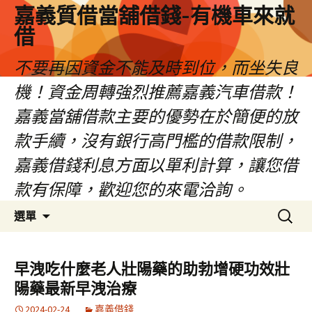
嘉義質借當舖借錢-有機車來就
借
不要再因資金不能及時到位，而坐失良
機！資金周轉強烈推薦嘉義汽車借款！
嘉義當舖借款主要的優勢在於簡便的放
款手續，沒有銀行高門檻的借款限制，
嘉義借錢利息方面以單利計算，讓您借
款有保障，歡迎您的來電洽詢。
跳
搜
選單
至
尋
內
關
容
鍵
早洩吃什麼老人壯陽藥的助勃增硬功效壯
區
字:
陽藥最新早洩治療
2024-02-24
嘉義借錢