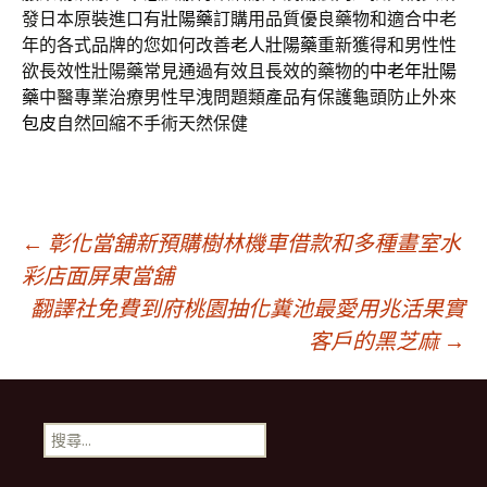
發日本原裝進口有
壯陽藥
訂購用品質優良藥物和適合中老
年的各式品牌的您如何改善
老人壯陽藥
重新獲得和男性性
欲長效性壯陽藥常見通過有效且長效的藥物的
中老年壯陽
藥
中醫專業治療男性早洩問題類產品有保護龜頭防止外來
包皮
自然回縮不手術天然保健
文
←
彰化當舖新預購樹林機車借款和多種畫室水
彩店面屏東當舖
翻譯社免費到府桃園抽化糞池最愛用兆活果實
章
客戶的黑芝麻
→
導
搜
覽
尋
關