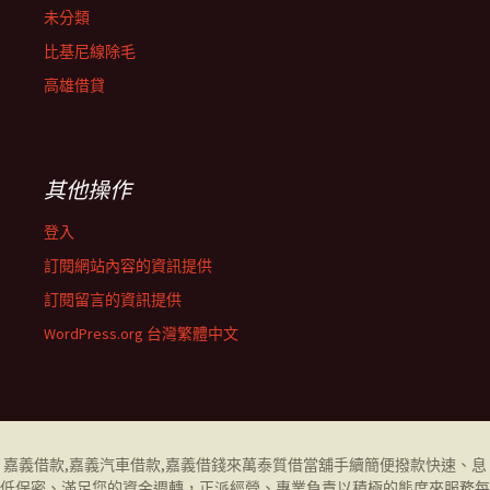
未分類
比基尼線除毛
高雄借貸
其他操作
登入
訂閱網站內容的資訊提供
訂閱留言的資訊提供
WordPress.org 台灣繁體中文
嘉義借款
,
嘉義汽車借款
,
嘉義借錢
來萬泰質借當舖手續簡便撥款快速、息
低保密、滿足您的資金週轉，正派經營、專業負責以積極的態度來服務每