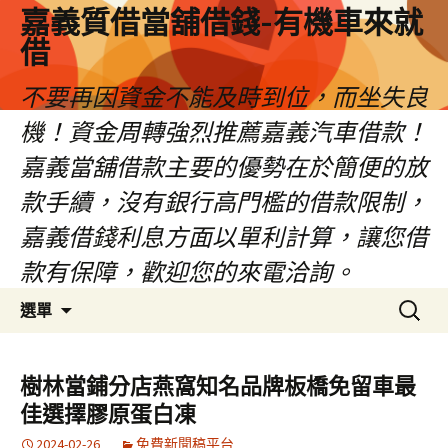
嘉義質借當舖借錢-有機車來就
借
不要再因資金不能及時到位，而坐失良
機！資金周轉強烈推薦嘉義汽車借款！
嘉義當舖借款主要的優勢在於簡便的放
款手續，沒有銀行高門檻的借款限制，
嘉義借錢利息方面以單利計算，讓您借
款有保障，歡迎您的來電洽詢。
跳
搜
選單
至
尋
內
關
容
鍵
樹林當鋪分店燕窩知名品牌板橋免留車最
區
字:
佳選擇膠原蛋白凍
2024-02-26
免費新聞稿平台