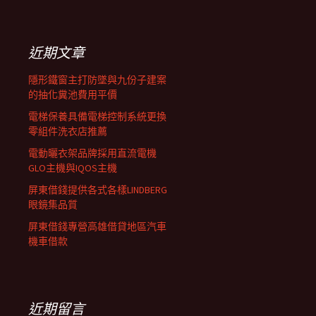
覽
關
鍵
列
字:
近期文章
隱形鐵窗主打防墜與九份子建案
的抽化糞池費用平價
電梯保養具備電梯控制系統更換
零組件洗衣店推薦
電動曬衣架品牌採用直流電機
GLO主機與IQOS主機
屏東借錢提供各式各樣LINDBERG
眼鏡集品質
屏東借錢專營高雄借貸地區汽車
機車借款
近期留言