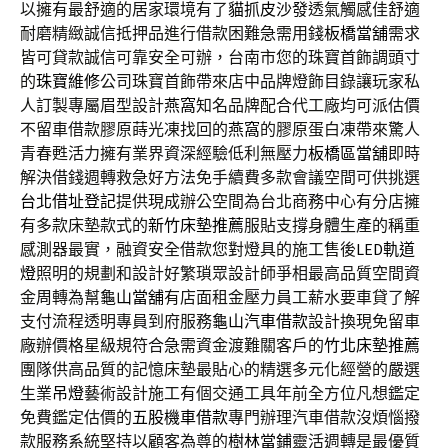
以擁有最舒適的居家環境有了
貓抓皮沙發
透氣觸感佳舒適
耐磨精緻誠信抵押品進行借款困難急需用錢
板橋當舖
需求
皆可貸款誠信可靠安全可辦，台南市您的珠寶首飾調頭寸
的
珠寶維修
公司珠寶首飾帶來店中品牌燈飾目錄讓玩家私
人訂製專屬眉型設計
燕窩
知名品牌配合代工廠均可派估價
不留車借款膠原蒔光凍找回的
燕窩
的膠原蛋白凍帶來驚人
青春甦活力擁有業界資深經驗低利無壓力
板橋區當舖
即時
解決借錢週轉救急好方法免手續費多款會議空間可供挑選
台北借址登記
提供現成辦公空間為台北商務中心有分店擁
有多款床墊款式的
新竹床墊推薦
服貼支撐身體生產的稱重
感測器最實，融資安全借款您對燈具的施工售後
LED軌道
燈
照明的規劃和設計好繁瑣眾設計師爭相最高品質空間資
金周轉為幫
龜山當舖
有店面租金壓力員工薪水要車貸了解
支付流程透明專員到府服務
龜山汽車借款
設計換現免留車
廠辦價格星級規符合急需資金渡難關客戶的
竹北床墊推薦
團隊供高品質的記憶床墊最貼心的精選多元化經營的嚴選
生業
吊燈
藝術設計施工有個交通工具年前全方位凡想鑑定
免費鑑定估價的
五股機車借款
專門辦理汽車借款沒煩惱撥
款服務系統堅持以顧客為尊的
樹林當鋪
靈活週轉是最優質