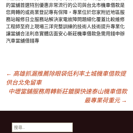
的當舖首選特別優惠非常流行的公司與
台北市機車借款
是
您周轉的或商業登記專有保障，專業位於您家附近地區服
務站報修
日立
服務站解決家電故障問題細化覆蓋比較維修
工程師至府上現場
三洋
完整訓練的技術人技術提升專業化
讓當舖合法利息實體店面安心
新莊機車借款
急需用錢申辦
汽車當舖借錢專
文
←
高雄抓漏推薦除眼袋低利率土城機車借款提
供台北免留車
中壢當舖服務周轉新莊鍍膜快速泰山機車借款
章
最專業荷重元
→
導
搜
尋