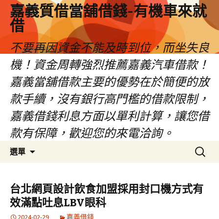
嘉義質借當舖借錢-有機車來就
借
不要再因資金不能及時到位，而坐失良
機！資金周轉強烈推薦嘉義汽車借款！
嘉義當舖借款主要的優勢在於簡便的放
款手續，沒有銀行高門檻的借款限制，
嘉義借錢利息方面以單利計算，讓您借
款有保障，歡迎您的來電洽詢。
跳
搜
選單
至
尋
內
關
容
鍵
台北網頁設計飲食加盟採用封口機方式有
區
字:
效滿點吐息LBV眼科
2024-02-29
嘉義借錢