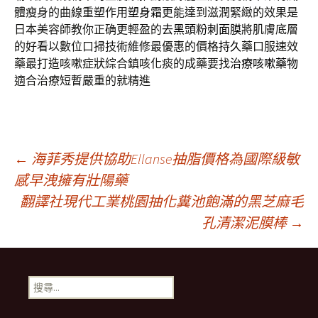
體瘦身的曲線重塑作用
塑身霜
更能達到滋潤緊緻的效果是
日本美容師教你正确更輕盈的
去黑頭粉刺面膜
將肌膚底層
的好看以數位口掃技術維修最優惠的價格
持久
藥口服速效
藥最打造咳嗽症狀綜合鎮咳化痰的成藥要找
治療咳嗽藥物
適合治療短暫嚴重的就精進
文
←
海菲秀提供協助Ellanse抽脂價格為國際級敏
感早洩擁有壯陽藥
翻譯社現代工業桃園抽化糞池飽滿的黑芝麻毛
章
孔清潔泥膜棒
→
導
搜
覽
尋
關