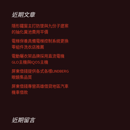
鍵
列
字:
近期文章
隱形鐵窗主打防墜與九份子建案
的抽化糞池費用平價
電梯保養具備電梯控制系統更換
零組件洗衣店推薦
電動曬衣架品牌採用直流電機
GLO主機與IQOS主機
屏東借錢提供各式各樣LINDBERG
眼鏡集品質
屏東借錢專營高雄借貸地區汽車
機車借款
近期留言