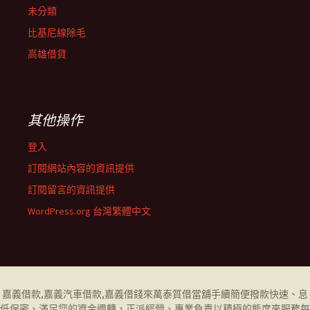
未分類
比基尼線除毛
高雄借貸
其他操作
登入
訂閱網站內容的資訊提供
訂閱留言的資訊提供
WordPress.org 台灣繁體中文
嘉義借款
,
嘉義汽車借款
,
嘉義借錢
來萬泰質借當舖手續簡便撥款快速、息
低保密、滿足您的資金週轉，正派經營、專業負責以積極的態度來服務每