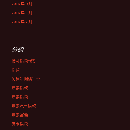
2016 年 9 月
2016 年 8 月
2016 年 7 月
分類
低利借錢報導
借貸
免費新聞稿平台
嘉義借款
嘉義借錢
嘉義汽車借款
嘉義當舖
屏東借錢