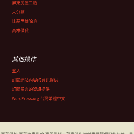
屏東房屋二胎
未分類
比基尼線除毛
高雄借貸
其他操作
登入
訂閱網站內容的資訊提供
訂閱留言的資訊提供
WordPress.org 台灣繁體中文