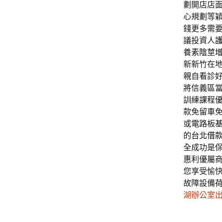
劃開店店
心規劃等
錢更多需
議投資人
養素
陰莖
新新竹在
親自看診
將信義區
訓練課程
款免留車
或電路板
的
台北借
全成功是
惠利優屬
您享受愉
故障設備
湖辦公室