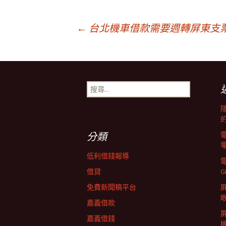
文
←
台北機車借款需要週轉屏東支
章
搜
導
尋
關
鍵
覽
字:
分類
列
低利借錢報導
借貸
G
免費新聞稿平台
屏
嘉義借款
嘉義借錢