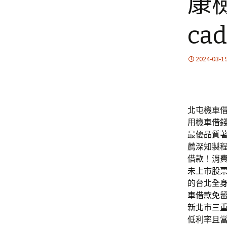
康
ca
2024-03-1
北屯機車借
用機車借
最優品質
薦深知製
借款！消
未上市股
的台北
全
車借款免
新北市三
低利率且