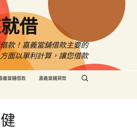
來就借
車借款！嘉義當舖借款主要的
息方面以單利計算，讓您借款
搜
嘉義當舖借款
嘉義當舖貸款
尋
關
鍵
字:
身健