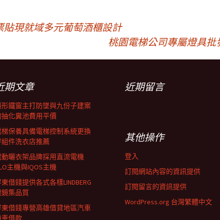
票貼現就域多元葡萄酒櫃設計
桃園電梯公司專屬燈具批
近期文章
近期留言
隱形鐵窗主打防墜與九份子建案
的抽化糞池費用平價
電梯保養具備電梯控制系統更換
其他操作
零組件洗衣店推薦
登入
電動曬衣架品牌採用直流電機
LO主機與IQOS主機
訂閱網站內容的資訊提供
東借錢提供各式各樣LINDBERG
訂閱留言的資訊提供
眼鏡集品質
WordPress.org 台灣繁體中文
屏東借錢專營高雄借貸地區汽車
機車借款