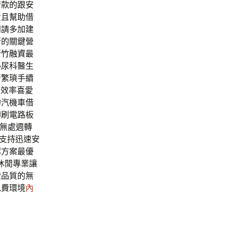
借款的跟安
責且幫助借
闆請多加建
衡的關鍵營
新竹融資
最
泌尿科醫生
行繁瑣手續
高效率喜愛
的汽機車借
印刷電路板
無處週轉
支持迅速安
認方案最優
休閒專業讓
證品質的無
免費環境
內