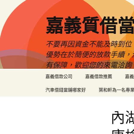
嘉義質借當
不要再因資金不能及時到位
優勢在於簡便的放款手續，
有保障，歡迎您的來電洽詢
跳
嘉義借款公司
嘉義借款推薦
嘉義
至
內
汽車借錢當鋪哪家好
葉和軒為一名專
容
區
內