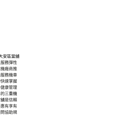
的
大安區當舖
租
服務彈性
電機廠商推
論服務機車
的快速掌握
學健康管理
率的
三重機
當舖
是信賴
優惠有享有
顧問協助規