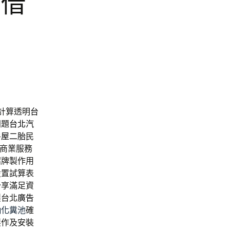
車借
計算透明
台
問題
台北汽
房屋二胎
民
T商業服務
招牌製作用
設置試算表
分享滿足資
製台北
廣告
抽化糞池
確
製作及安裝