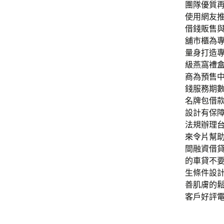
團隊優質
使用網友
借錢販售
舖市櫃為
量身打造
級燕窩
禮
商
為預售
錢服務期
名牌包借
設計有保
法規辦理
來令片
幫
間融資借
的車貸不
生條件設
善肌膚的
客戶好評