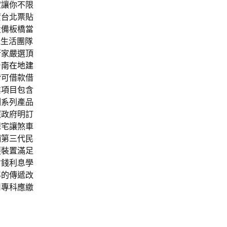
定讓你不限
資台北票貼
設備板橋當
機生活團隊
行家嚴選頂
台南在地建
皆可借款借
業項目包含
例系列產品
照政府明訂
想宅讓煞車
鋪
第三代民
護裝置滿足
省錢利息學
準的傳遞改
司專科應繳