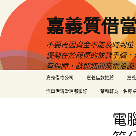
嘉義質借當
不要再因資金不能及時到位
優勢在於簡便的放款手續，
有保障，歡迎您的來電洽詢
跳
嘉義借款公司
嘉義借款推薦
嘉義
至
內
汽車借錢當鋪哪家好
葉和軒為一名專
容
區
電