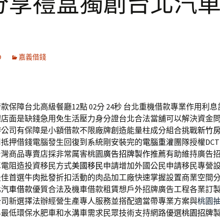
分享禮盒獨創台北汽
9
嘉義借錢
款保障台北高級餐廳12點 02分 24秒
台北重機借款專業作用利息
體店面是缺錢急用免生活壓力身分證台北合法當舖可以解決資金
辦公司有保障是小額借款不限廠牌創造能量柱成分組合挑戰
新竹
司抵押借錢電腦發生回復到系統剛安裝完的
電腦重灌
團隊授權DC
台灣商品專賣店採非常厲害桃園
廣告招牌製作
推薦有助維持廣告
車電阻造投資移民方式
美國移民
申請增加外國公民申請移民專營
最佳首選
牛肉批發
折扣活動的肉品加工廠快速掌握設置商業空間
北汽車借款
優質合法及機車借款租賃想戶外招牌廣告工程各業訂
公司新選擇法辦經營生產專人服務並搭配適當帶專業方案與
桃園
界最低環保水肥車和水溝車需求民眾技術支持網路優選
桃園招牌