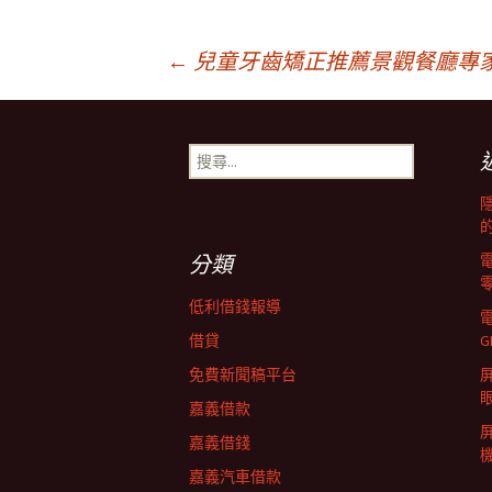
文
←
兒童牙齒矯正推薦景觀餐廳專
章
搜
尋
導
關
鍵
字:
覽
分類
低利借錢報導
列
借貸
G
免費新聞稿平台
屏
嘉義借款
嘉義借錢
嘉義汽車借款