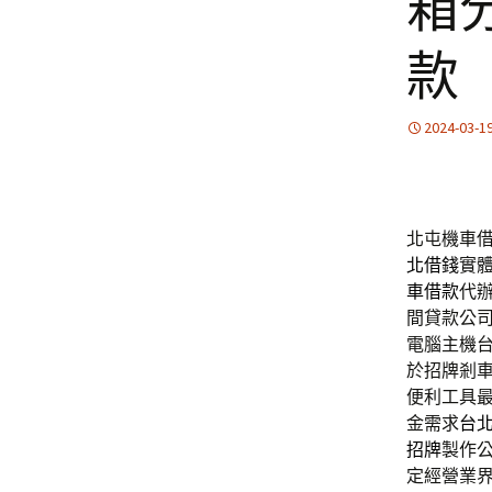
箱
款
2024-03-1
北屯機車借
北借錢
實
車借款
代
間貸款公
電腦主機
於招牌剎
便利工具
金需求
台
招牌
製作
定經營業