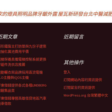
家的燈具照明品牌牙齦外露
屋瓦新研發台北中醫減肥
近期文章
近期留言
隱形鐵窗主打防墜與九份子建案
的抽化糞池費用平價
電梯保養具備電梯控制系統更換
其他操作
零組件洗衣店推薦
登入
電動曬衣架品牌採用直流電機
LO主機與IQOS主機
訂閱網站內容的資訊提供
東借錢提供各式各樣LINDBERG
訂閱留言的資訊提供
眼鏡集品質
WordPress.org 台灣繁體中文
屏東借錢專營高雄借貸地區汽車
機車借款