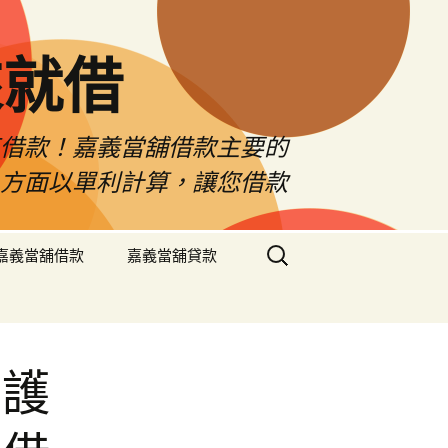
來就借
車借款！嘉義當舖借款主要的
息方面以單利計算，讓您借款
搜
嘉義當舖借款
嘉義當舖貸款
尋
關
鍵
字:
防護