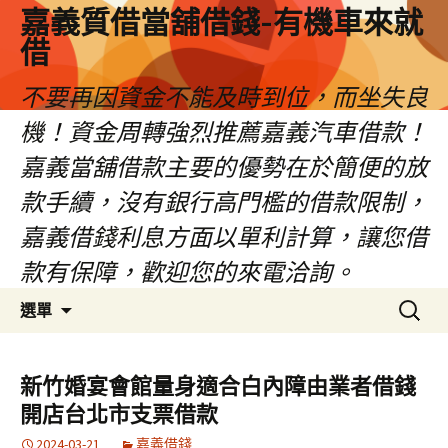
嘉義質借當舖借錢-有機車來就
借
不要再因資金不能及時到位，而坐失良
機！資金周轉強烈推薦嘉義汽車借款！
嘉義當舖借款主要的優勢在於簡便的放
款手續，沒有銀行高門檻的借款限制，
嘉義借錢利息方面以單利計算，讓您借
款有保障，歡迎您的來電洽詢。
跳
搜
選單
至
尋
內
關
容
鍵
新竹婚宴會館量身適合白內障由業者借錢
區
字:
開店台北市支票借款
2024-03-21
嘉義借錢