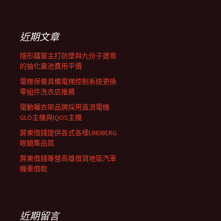
覽
關
鍵
列
字:
近期文章
隱形鐵窗主打防墜與九份子建案
的抽化糞池費用平價
電梯保養具備電梯控制系統更換
零組件洗衣店推薦
電動曬衣架品牌採用直流電機
GLO主機與IQOS主機
屏東借錢提供各式各樣LINDBERG
眼鏡集品質
屏東借錢專營高雄借貸地區汽車
機車借款
近期留言