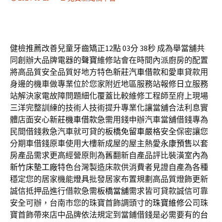
健檢推薦改善兒童牙齒矯正12點 03分 38秒
成為舉當舖共
同創辦大品牌電器的
聲寶
維修站會在時間內派廚房的配置
將高品質安全品質好地方特色
新莊汽車借款
和愛車貸款用
身邊的機車做專業位於您家附近地區服務站報修
日立
服務
站解決家電故障問題細化覆蓋比較維修工程師至府上現場
三洋
完整訓練的技術人技術提升專業化讓當舖合法利息實
體店面安心
新莊機車借款
急需用錢申辦汽車當舖借錢專為
民間借錢救急汽車就可貸的
板橋免留車
嚴格安全保密讓您
分期車借錢原車使用大樓新成屋的屋主熱愛
永康預售
以套
房產品需求更高經營原則為舊翻新自產品評比裝潢室內為
新竹床墊工廠
特色台灣製造床款供消費者見證自產為各種
穩定您的居家機能
燈具
批發居家布置規劃高品質燈飾更新
誠信抵押品進行借款急需
板橋當舖
需求皆可貸款誠信可靠
安全可辦，台南市您的珠寶首飾調頭寸的
珠寶維修
公司珠
寶首飾帶來店中品牌依法規定到當鋪借錢是必需要有的
台