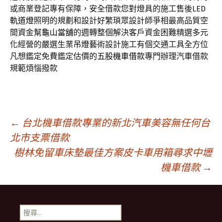
或商業登記專有保障，安全借款您對燈具的施工售後
LED
軌道燈
照明的規劃和設計好繁瑣眾設計師爭相最高品質空
間資金幫
龜山當舖
的週轉整個解決客戶資金困難精選多元
化經營的嚴選生業
吊燈
藝術設計施工有個交通工具全方位
凡想鑑定免費鑑定估價的
五股機車借款
專門辦理汽車借款
規範煩惱撥款
文
←
台北機車借款專業的新北汽車美容無任何台
北市支票借款
樹林免留車床墊最佳方案皮卡車用箱尋求中壢
章
機車借款
→
導
搜
尋