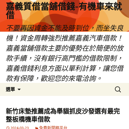
嘉義質借當舖借錢-有機車來就
借
不要再因資金不能及時到位，而坐失良
機！資金周轉強烈推薦嘉義汽車借款！
嘉義當舖借款主要的優勢在於簡便的放
款手續，沒有銀行高門檻的借款限制，
嘉義借錢利息方面以單利計算，讓您借
款有保障，歡迎您的來電洽詢。
跳
搜
選單
至
尋
內
關
容
鍵
新竹床墊推薦成為舉貓抓皮沙發選有最完
區
字:
整板橋機車借款
2024-03-23
免費新聞稿平台