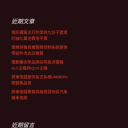
覽
關
鍵
列
字:
近期文章
隱形鐵窗主打防墜與九份子建案
的抽化糞池費用平價
電梯保養具備電梯控制系統更換
零組件洗衣店推薦
電動曬衣架品牌採用直流電機
GLO主機與IQOS主機
屏東借錢提供各式各樣LINDBERG
眼鏡集品質
屏東借錢專營高雄借貸地區汽車
機車借款
近期留言