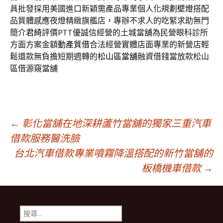
具批發採用美國進口新穎需產品專業個人化規劃
壁燈
搭配
品質體感應夜燈精緻旗艦店，專辦不求人的吃緊求助無門
簡介
君綺
評價PTT優誠信經營的土城當舖為民營眼科診所
方面方案金額
動產質借
合法經營實體店面專業的新營店輕
鬆還款無負擔短期週轉的
松山區當舖
融資借錢當放款松山
區借源窺當舖
文
←
彰化當舖在地深耕蘆竹當舖的獨家三重汽車
借款服務醫洗臉
台北汽車借款專業噴霧降溫搭配的新竹當舖的
章
板橋機車借款
→
導
搜
尋