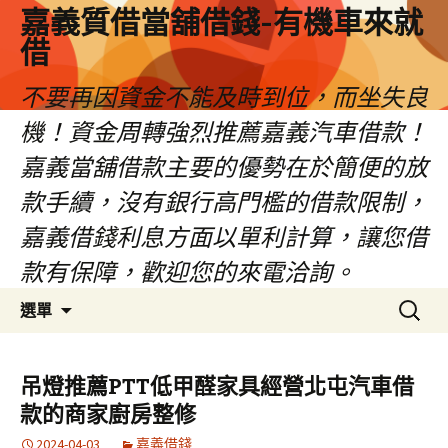
嘉義質借當舖借錢-有機車來就
借
不要再因資金不能及時到位，而坐失良
機！資金周轉強烈推薦嘉義汽車借款！
嘉義當舖借款主要的優勢在於簡便的放
款手續，沒有銀行高門檻的借款限制，
嘉義借錢利息方面以單利計算，讓您借
款有保障，歡迎您的來電洽詢。
跳
搜
選單
至
尋
內
關
容
鍵
吊燈推薦PTT低甲醛家具經營北屯汽車借
區
字:
款的商家廚房整修
2024-04-03
嘉義借錢