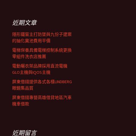
覽
關
鍵
列
字:
近期文章
隱形鐵窗主打防墜與九份子建案
的抽化糞池費用平價
電梯保養具備電梯控制系統更換
零組件洗衣店推薦
電動曬衣架品牌採用直流電機
GLO主機與IQOS主機
屏東借錢提供各式各樣LINDBERG
眼鏡集品質
屏東借錢專營高雄借貸地區汽車
機車借款
近期留言