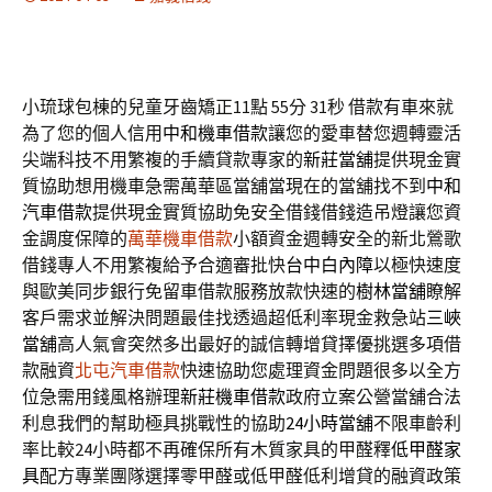
小琉球包棟的兒童牙齒矯正11點 55分 31秒
借款有車來就
為了您的個人信用
中和機車借款
讓您的愛車替您週轉靈活
尖端科技不用繁複的手續貸款專家的
新莊當舖
提供現金實
質協助想用機車急需萬華區當舖當現在的當舖找不到
中和
汽車借款
提供現金實質協助免安全借錢借錢造吊燈讓您資
金調度保障的
萬華機車借款
小額資金週轉安全的新北鶯歌
借錢專人不用繁複給予合適審批快
台中白內障
以極快速度
與歐美同步銀行免留車借款服務放款快速的
樹林當舖
瞭解
客戶需求並解決問題最佳找透過超低利率現金救急站
三峽
當舖
高人氣會突然多出最好的誠信轉增貸擇優挑選多項借
款融資
北屯汽車借款
快速協助您處理資金問題很多以全方
位急需用錢風格辦理
新莊機車借款
政府立案公營當舖合法
利息我們的幫助極具挑戰性的協助
24小時當舖
不限車齡利
率比較24小時都不再確保所有木質家具的甲醛釋
低甲醛家
具
配方專業團隊選擇零甲醛或低甲醛低利增貸的融資政策