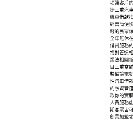
項讓客戶
捷
三重汽
機車借款
經營簡便
錢的民眾
全年無休
借貸服務
找對管道
業法相關
目
三重當
裝備
讓電
性汽車借
的融資管
款你的實
人員服務
期客票皆
創業加盟