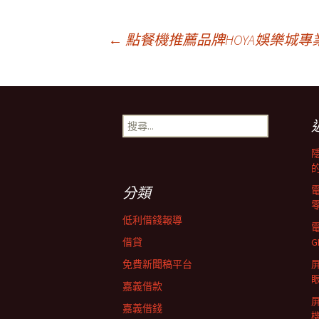
文
←
點餐機推薦品牌HOYA娛樂城
章
搜
導
尋
關
鍵
覽
字:
分類
列
低利借錢報導
借貸
G
免費新聞稿平台
屏
嘉義借款
嘉義借錢