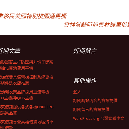
專業移民美國特別桃園通馬桶
雲林當舖時尚雲林機車借
近期文章
近期留言
隱形鐵窗主打防墜與九份子建案
的抽化糞池費用平價
電梯保養具備電梯控制系統更換
其他操作
零組件洗衣店推薦
登入
電動曬衣架品牌採用直流電機
LO主機與IQOS主機
訂閱網站內容的資訊提供
東借錢提供各式各樣LINDBERG
訂閱留言的資訊提供
眼鏡集品質
WordPress.org 台灣繁體中文
屏東借錢專營高雄借貸地區汽車
機車借款