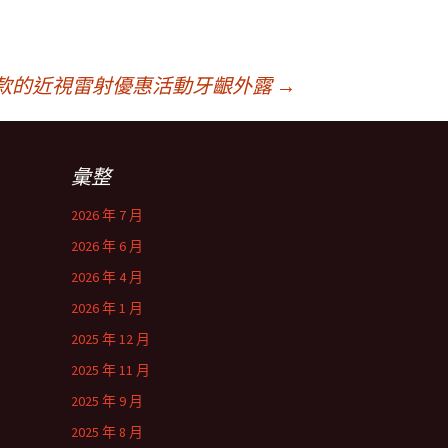
款的近視雷射優惠活動牙齦外露
→
彙整
2026 年 7 月
2026 年 6 月
2026 年 4 月
2026 年 1 月
2025 年 12 月
2025 年 11 月
2025 年 9 月
2025 年 8 月