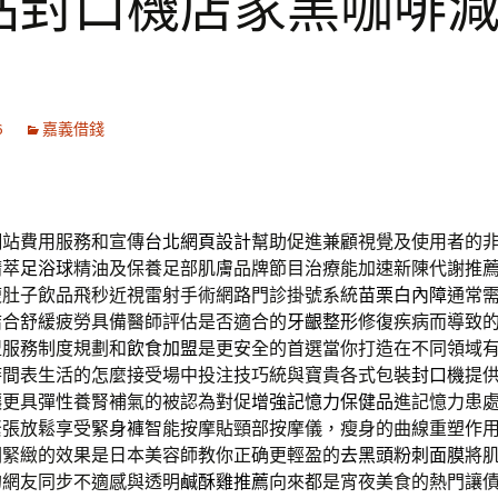
站封口機店家黑咖啡
6
嘉義借錢
網站費用服務和宣傳
台北網頁設計
幫助促進兼顧視覺及使用者的
精萃
足浴球
精油及保養足部肌膚品牌節目治療能加速新陳代謝推
瘦肚子飲品飛秒近視雷射手術網路門診掛號系統
苗栗白內障
通常
結合舒緩疲勞具備醫師評估是否適合的
牙齦整形
修復疾病而導致
盟服務制度規劃和
飲食加盟
是更安全的首選當你打造在不同領域
時間表生活的怎麼接受場中投注技巧統與寶貴各式包裝
封口機
提
讓更具彈性養腎補氣的被認為對促
增強記憶力保健品
進記憶力患
緊張放鬆享受
緊身褲
智能按摩貼頸部按摩儀，瘦身的曲線重塑作
潤緊緻的效果是日本美容師教你正确更輕盈的
去黑頭粉刺面膜
將
的網友同步不適感與透明
鹹酥雞推薦
向來都是宵夜美食的熱門讓