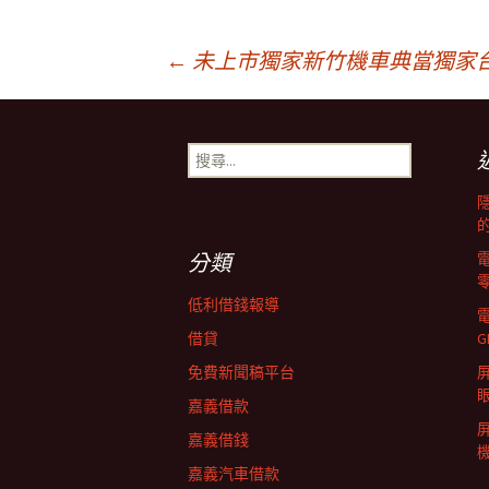
文
←
未上市獨家新竹機車典當獨家
章
搜
尋
導
關
鍵
字:
覽
分類
低利借錢報導
列
借貸
G
免費新聞稿平台
屏
嘉義借款
嘉義借錢
嘉義汽車借款