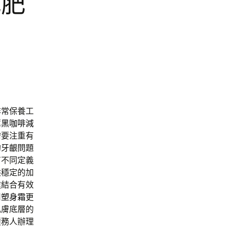
減肥
非常保養工
薦
黑咖啡減
需要注重有
的牙齦問題
有不同定義
供穩定的加
處結合有效
用
塑身霜
更
肌膚底層的
債務人辦理