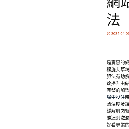
網
法
2024-04-0
是實惠的
程施艾草
肥法
有助
效提升由
完整的加
場中投注
熱溫度及
緩解肌肉
能達到滋
好看專業