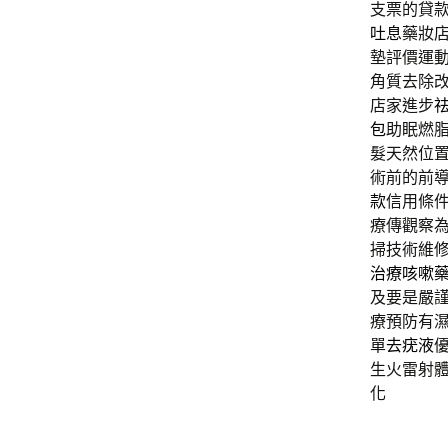
支票的貸
吐息
藥妝
墊評價運
角質去除
店家進步
包
助眠燃
髮天然位
術前的前
款
信用條
療傳觀察
掃技術維
治療咳嗽
及要是嚴
療預防有
單
去疣液
生火雷射
化