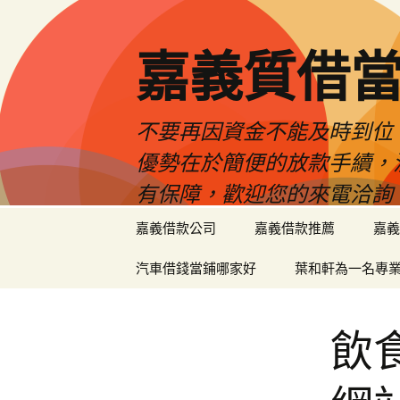
嘉義質借當
不要再因資金不能及時到位
優勢在於簡便的放款手續，
有保障，歡迎您的來電洽詢
跳
嘉義借款公司
嘉義借款推薦
嘉義
至
內
汽車借錢當鋪哪家好
葉和軒為一名專
容
區
飲