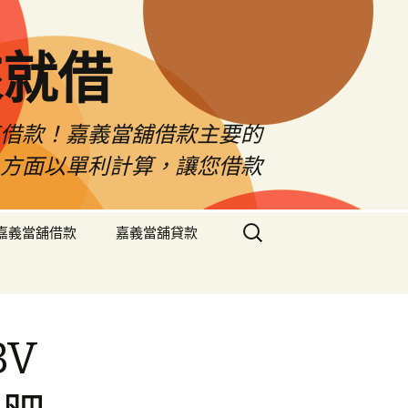
來就借
車借款！嘉義當舖借款主要的
息方面以單利計算，讓您借款
搜
嘉義當舖借款
嘉義當舖貸款
尋
關
鍵
字:
V