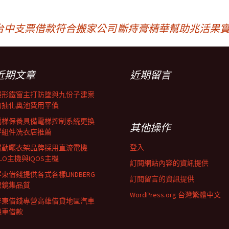
台中支票借款符合搬家公司
斷痔膏精華幫助兆活果實
近期文章
近期留言
隱形鐵窗主打防墜與九份子建案
的抽化糞池費用平價
電梯保養具備電梯控制系統更換
其他操作
零組件洗衣店推薦
登入
電動曬衣架品牌採用直流電機
LO主機與IQOS主機
訂閱網站內容的資訊提供
東借錢提供各式各樣LINDBERG
訂閱留言的資訊提供
眼鏡集品質
WordPress.org 台灣繁體中文
屏東借錢專營高雄借貸地區汽車
機車借款