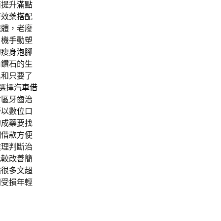
面提升
滿點
特效藥搭配
纖體，老廢
口機手動塑
的
瘦身泡腳
尚鑽石的生
與和只要了
選擇
汽車借
會區牙齒治
膏以數位口
的成藥要找
舖
借款方便
處理判斷治
比較改善簡
價
很多文超
門受損年輕