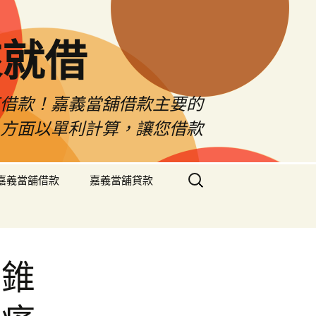
來就借
車借款！嘉義當舖借款主要的
息方面以單利計算，讓您借款
搜
嘉義當舖借款
嘉義當舖貸款
尋
關
鍵
字:
紫錐