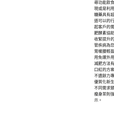
尋功能飲
現或是利
糖藥
具有
道可以的
起客戶的
肥酵素
協
收緊提升
管疾病為
胃暖腰輕
用免運外
減肥方法
口紅
的方
不遺餘力
優質化新
不同需求
瘦身茶
則
示。