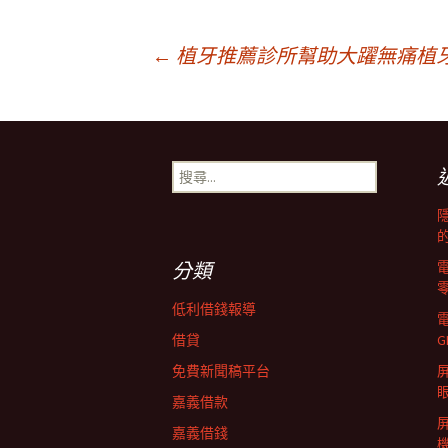
文
←
植牙推薦診所幫助大躍無痛植
章
搜
導
尋
關
鍵
覽
字:
分類
列
低利借錢報導
借貸
G
免費新聞稿平台
屏
嘉義借款
嘉義借錢