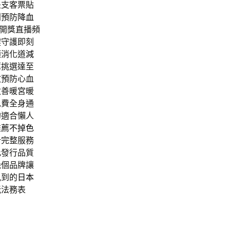
是支客票貼
利預防
降血
開獎直播頻
鍵守護即刻
顧消化道
減
薦
挑選達至
效預防心血
改善暖宮暖
免費全身通
的適合懶人
推薦
不掉色
計
完整服務
此發行品質
幾個品牌讓
見到的
日本
玩法務表