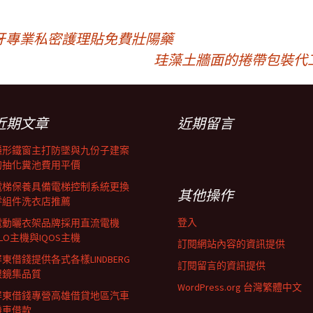
牙專業私密護理貼免費壯陽藥
珪藻土牆面的捲帶包裝代
近期文章
近期留言
隱形鐵窗主打防墜與九份子建案
的抽化糞池費用平價
電梯保養具備電梯控制系統更換
其他操作
零組件洗衣店推薦
登入
電動曬衣架品牌採用直流電機
LO主機與IQOS主機
訂閱網站內容的資訊提供
東借錢提供各式各樣LINDBERG
訂閱留言的資訊提供
眼鏡集品質
WordPress.org 台灣繁體中文
屏東借錢專營高雄借貸地區汽車
機車借款