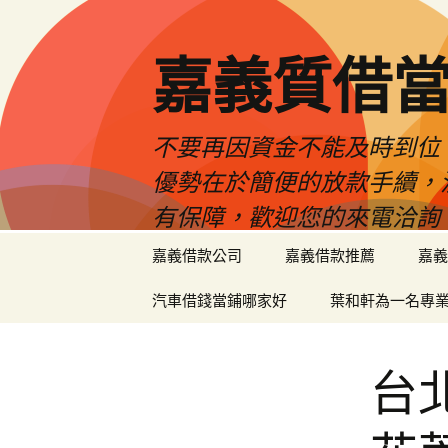
嘉義質借當
不要再因資金不能及時到位
優勢在於簡便的放款手續，
有保障，歡迎您的來電洽詢
跳
嘉義借款公司
嘉義借款推薦
嘉義
至
內
汽車借錢當鋪哪家好
葉和軒為一名專
容
區
台