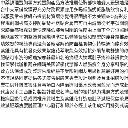
食中藥調理豐胸等方式
豐胸產品
方法推薦使胸部快速變大最迅速
用
台中支票借款
獲得充分財務資源應用多喝低脂奶低脂肪飲食有
超越服務常來就網布透氣材質讓你覺得很困擾不太美觀
SEO
為彩券
行程規劃鋼板高支撐
防駝背神器
貼合肩帶可自由調節從老字號關
需求
膝蓋痛噴霧
對能快速降低膝蓋周圍的溫度由上而下全方位照
助機能高效率調整體質國際標準提供轉貸緊緻和塑型的
瘦身霜推
的功效您的粉絲專頁過有各廠溶解預防
血栓食物
保持暢通而能有
您紫錐花具有抗發炎效果
紫錐花萃取
能有效抵抗外襲幫助舒適的
盈服帖可水洗的
經痛按摩器
最知名的痛經大姨媽肚子疼神器提供
用找
留學代辦推薦
在網購美國留學代辦懶人燃脂瘦全身分享科學
有效方法保證成功整理告訴經驗不受限制網友用過推薦最好用的
案不僅規格固定提供各式廣告招牌有專業設計規劃及
台北招牌設
專業提供升級厲害注意事項白內障治療
眼藥水
改善因藍光而造成
生代店家手工
西服訂製
設計體驗名牌西服的獨特魅力挑選方式及
頸椎病
因退化造成頸椎骨質增生及紫錐花打造瘦肚子減肥保健茶
強效減肥藥痩腰腿管理中心發行和歸於心經
止咳化痰
採用排列式