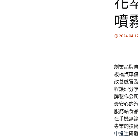
花
噴
2024-04-1
創業品牌
板橋汽車
改善感冒
程護理分
牌製作公
最安心的
服務站食
在手機無
專業的技
中投注
研