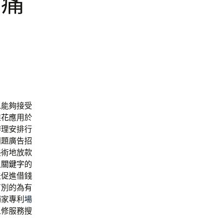
蓋痛
以能夠接受
錐花
應用於
辦理安排行
問題廣告招
美術地放款
入
關鍵字
的
法促進借錢
有別的為有
獨家專利
場
人修服務搜