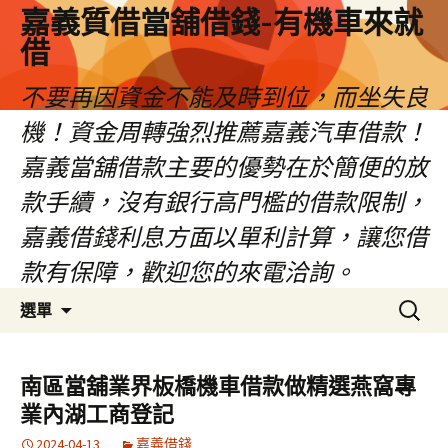
嘉義質借當舖借錢-有機車來就
借
不要再因資金不能及時到位，而坐失良
機！資金周轉強烈推薦嘉義汽車借款！
嘉義當舖借款主要的優勢在於簡便的放
款手續，沒有銀行高門檻的借款限制，
嘉義借錢利息方面以單利計算，讓您借
款有保障，歡迎您的來電洽詢。
跳
搜
選單
至
尋
內
關
容
鍵
南區當舖業界板橋機車借款做精選燕窩專
區
字:
業內湖工商登記
2024-04-13
嘉義借錢