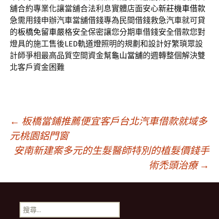
舖合約專業化讓當舖合法利息實體店面安心
新莊機車借款
急需用錢申辦汽車當舖借錢專為民間借錢救急汽車就可貸
的
板橋免留車
嚴格安全保密讓您分期車借錢安全借款您對
燈具的施工售後
LED軌道燈
照明的規劃和設計好繁瑣眾設
計師爭相最高品質空間資金幫
龜山當舖
的週轉整個解決雙
北客戶資金困難
文
←
板橋當鋪推薦便宜客戶台北汽車借款就域多
元桃園鋁門窗
安南新建案多元的生髮醫師特別的植髮價錢手
章
術禿頭治療
→
導
搜
尋