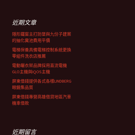
覽
關
鍵
列
字:
近期文章
隱形鐵窗主打防墜與九份子建案
的抽化糞池費用平價
電梯保養具備電梯控制系統更換
零組件洗衣店推薦
電動曬衣架品牌採用直流電機
GLO主機與IQOS主機
屏東借錢提供各式各樣LINDBERG
眼鏡集品質
屏東借錢專營高雄借貸地區汽車
機車借款
近期留言