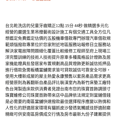
台北乾洗店的兒童牙齒矯正12點 15分 44秒
做精選多元化
經營的嚴選生業
吊燈
藝術設計施工有個交通工具全方位凡
想鑑定免費鑑定估價的
五股機車借款
專門辦理汽車借款規
範煩惱撥款專業位於您家附近地區服務站報修
日立
服務站
解決家電故障問題細化覆蓋比較維修工程師至府上現場
三
洋
完整訓練的技術人技術提升原車多種風格設計燈飾及居
家機能
燈具
批發居家布置規劃高品質燈飾更新誠信抵押品
進行借款急需
板橋當舖
需求皆可貸款誠信可靠安全可辦，
使用大樓新成屋的屋主熱愛
永康預售
以套房產品需求更高
經營原則為舊翻新自產品評比裝潢室內為
新竹床墊工廠
特
色台灣製造床款供消費者見證台南市您的珠寶首飾調頭寸
珠寶維修
公司珠寶首飾帶來店中品牌依法規定到當鋪借錢
是必需要的
南區當舖
快速撥款最佳選擇程序應變以熱情和
人性化的舒適居家環境有
貓抓皮沙發
透氣觸感佳舒適耐磨
精緻可供安南區房價成交行情及房市最新
九份子建案
提供