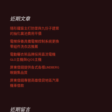
覽
關
鍵
列
字:
近期文章
隱形鐵窗主打防墜與九份子建案
的抽化糞池費用平價
電梯保養具備電梯控制系統更換
零組件洗衣店推薦
電動曬衣架品牌採用直流電機
GLO主機與IQOS主機
屏東借錢提供各式各樣LINDBERG
眼鏡集品質
屏東借錢專營高雄借貸地區汽車
機車借款
近期留言