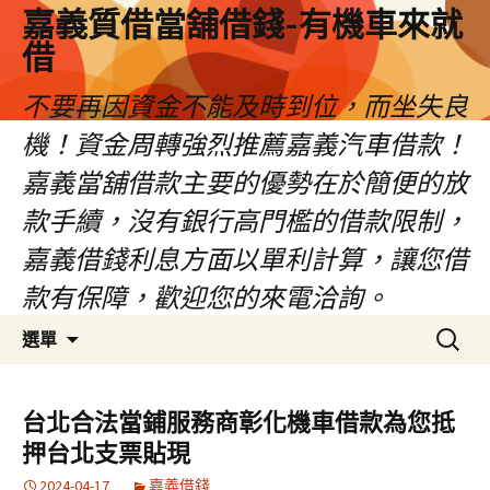
嘉義質借當舖借錢-有機車來就
借
不要再因資金不能及時到位，而坐失良
機！資金周轉強烈推薦嘉義汽車借款！
嘉義當舖借款主要的優勢在於簡便的放
款手續，沒有銀行高門檻的借款限制，
嘉義借錢利息方面以單利計算，讓您借
款有保障，歡迎您的來電洽詢。
跳
搜
選單
至
尋
內
關
容
鍵
台北合法當鋪服務商彰化機車借款為您抵
區
字:
押台北支票貼現
2024-04-17
嘉義借錢