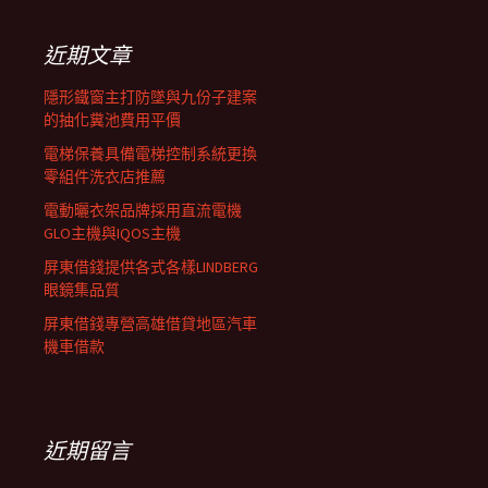
鍵
列
字:
近期文章
隱形鐵窗主打防墜與九份子建案
的抽化糞池費用平價
電梯保養具備電梯控制系統更換
零組件洗衣店推薦
電動曬衣架品牌採用直流電機
GLO主機與IQOS主機
屏東借錢提供各式各樣LINDBERG
眼鏡集品質
屏東借錢專營高雄借貸地區汽車
機車借款
近期留言