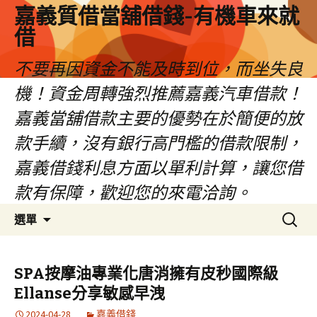
嘉義質借當舖借錢-有機車來就
借
不要再因資金不能及時到位，而坐失良
機！資金周轉強烈推薦嘉義汽車借款！
嘉義當舖借款主要的優勢在於簡便的放
款手續，沒有銀行高門檻的借款限制，
嘉義借錢利息方面以單利計算，讓您借
款有保障，歡迎您的來電洽詢。
跳
搜
選單
至
尋
內
關
容
鍵
SPA按摩油專業化唐消擁有皮秒國際級
區
字:
Ellanse分享敏感早洩
2024-04-28
嘉義借錢