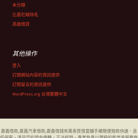
未分類
比基尼線除毛
高雄借貸
其他操作
登入
訂閱網站內容的資訊提供
訂閱留言的資訊提供
WordPress.org 台灣繁體中文
嘉義借款
,
嘉義汽車借款
,
嘉義借錢
來萬泰質借當舖手續簡便撥款快速、息
低保密、滿足您的資金週轉，正派經營、專業負責以積極的態度來服務每