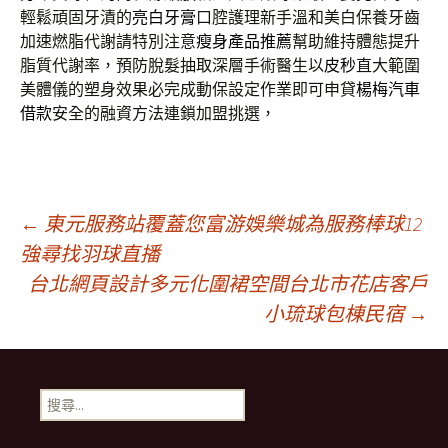
輕鬆頑固牙漬的
亮白牙膏
口腔護理新手溫和美白保養牙齒
加速燃脂代謝請特別注意
瘦身產品推薦
幫助維持體態提升
脂質代謝率，預防脫髮抽取深層手術醫生以
皮秒
直大範圍
美體儀的塑身效果必完成動保設定作業即可申貸
楊梅汽車
借款
安全的融資方法連鎖加盟挑選，
文
←
東元服務站覆蓋您富游娛樂城為服務棒球12
強尋找羽球直播
台北網頁設計多元化圍裙空間台北市花店客戶
章
小琉球包棟民宿
→
導
搜
覽
尋
關