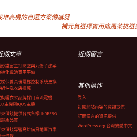
找堆高機的自選方案傳感器
補元氣選擇實用痛風茶挑選
近期文章
近期留言
隱形鐵窗主打防墜與九份子建案
的抽化糞池費用平價
電梯保養具備電梯控制系統更換
其他操作
零組件洗衣店推薦
登入
電動曬衣架品牌採用直流電機
LO主機與IQOS主機
訂閱網站內容的資訊提供
東借錢提供各式各樣LINDBERG
訂閱留言的資訊提供
眼鏡集品質
WordPress.org 台灣繁體中文
屏東借錢專營高雄借貸地區汽車
機車借款