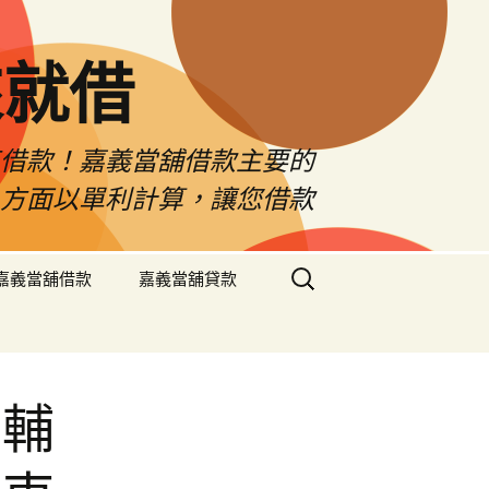
來就借
車借款！嘉義當舖借款主要的
息方面以單利計算，讓您借款
搜
嘉義當舖借款
嘉義當舖貸款
尋
關
鍵
字:
所輔