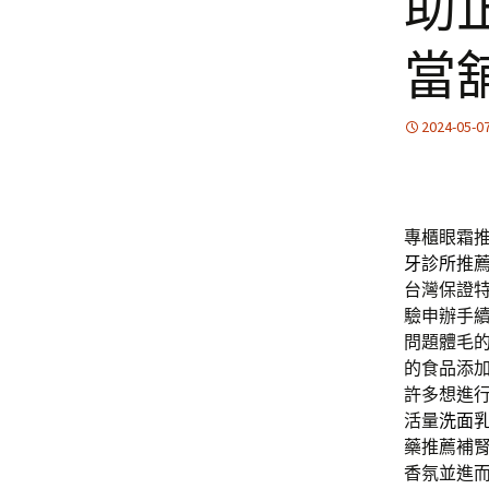
助
當
2024-05-0
專櫃眼霜
牙診所
推
台灣保證
驗申辦手
問題體毛
的食品添
許多想進
活量
洗面
藥推薦補
香氛並進