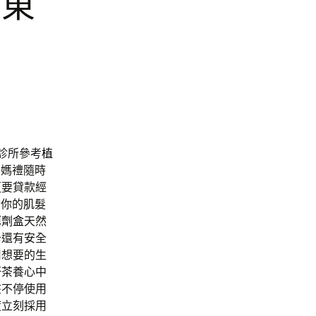
屏東
診所參考
植
媽媽禮隨時
更要貸款經
對你的肌髮
餌劑盒
天然
卡還有安全
用想要的生
肝茶
養心中
咳不停使用
度立刻採用