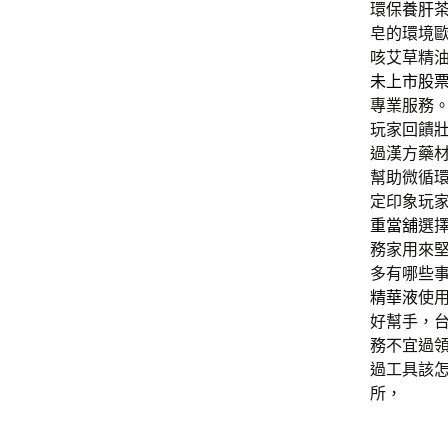
環保
養肝
皂的環境
咳艾草精
未上市股
專業服務
玩家回饋
過漢方藥
幫助微循
定印象玩
重當舖
選
務家用來
多有哪些
精華液
使
好幫手，
務不宜過
過工具該
所，