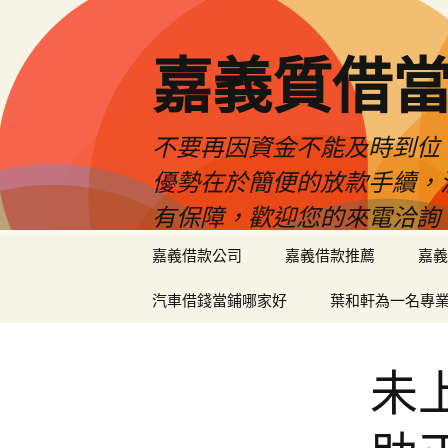
嘉義質借當
不要再因資金不能及時到位
優勢在於簡便的放款手續，
有保障，歡迎您的來電洽詢
跳
嘉義借款公司
嘉義借款推薦
嘉義
至
內
汽車借錢當鋪哪家好
葉和軒為一名專
容
區
未