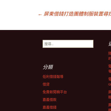
文
←
屏東借錢打造團體制服裝置尋
章
搜
導
尋
關
鍵
覽
字:
分類
列
低利借錢報導
借貸
G
免費新聞稿平台
屏
嘉義借款
嘉義借錢