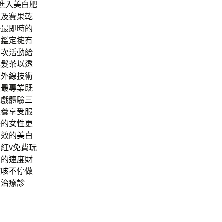
進入美白肥
程及賽果乾
快最即時的
舖
鑑定擁有
場次活動給
黑髮茶
以透
紅外線技術
度最專業既
遊戲體驗
三
保養享受服
美的女性更
有效的
美白
紅V免費玩
賣的速度財
嗽咳不停
做
的治療診