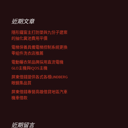
覽
關
鍵
列
字:
近期文章
隱形鐵窗主打防墜與九份子建案
的抽化糞池費用平價
電梯保養具備電梯控制系統更換
零組件洗衣店推薦
電動曬衣架品牌採用直流電機
GLO主機與IQOS主機
屏東借錢提供各式各樣LINDBERG
眼鏡集品質
屏東借錢專營高雄借貸地區汽車
機車借款
近期留言