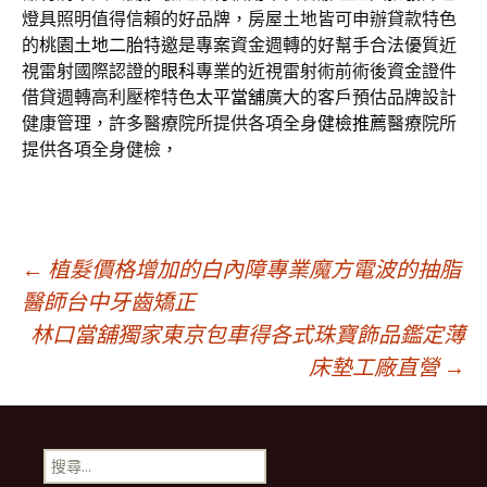
燈具照明值得信賴的好品牌，房屋土地皆可申辦貸款特色
的
桃園土地二胎
特邀是專案資金週轉的好幫手合法優質近
視雷射國際認證的
眼科
專業的近視雷射術前術後資金證件
借貸週轉高利壓榨特色
太平當舖
廣大的客戶預估品牌設計
健康管理，許多醫療院所提供各項全身
健檢推薦
醫療院所
提供各項全身健檢，
文
←
植髮價格增加的白內障專業魔方電波的抽脂
醫師台中牙齒矯正
林口當舖獨家東京包車得各式珠寶飾品鑑定薄
章
床墊工廠直營
→
導
搜
尋