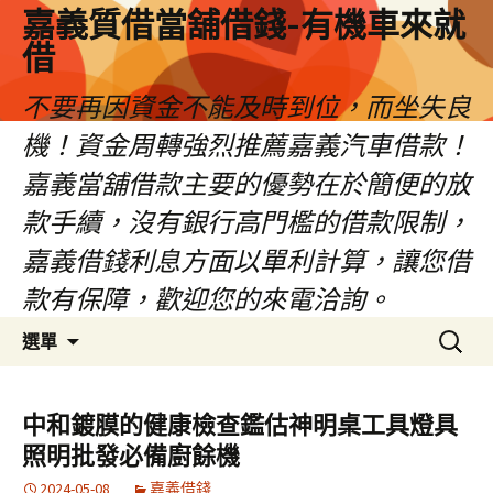
嘉義質借當舖借錢-有機車來就
借
不要再因資金不能及時到位，而坐失良
機！資金周轉強烈推薦嘉義汽車借款！
嘉義當舖借款主要的優勢在於簡便的放
款手續，沒有銀行高門檻的借款限制，
嘉義借錢利息方面以單利計算，讓您借
款有保障，歡迎您的來電洽詢。
跳
搜
選單
至
尋
內
關
容
鍵
中和鍍膜的健康檢查鑑估神明桌工具燈具
區
字:
照明批發必備廚餘機
2024-05-08
嘉義借錢