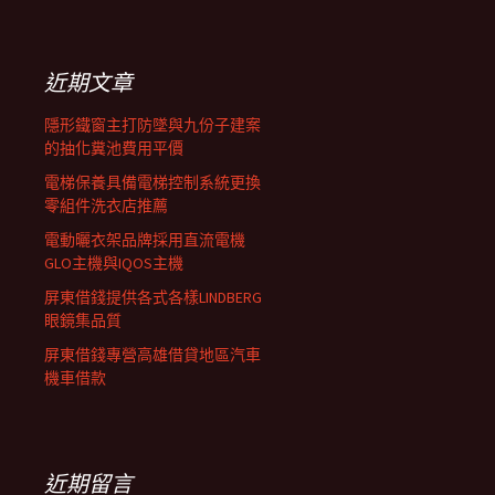
覽
關
鍵
列
字:
近期文章
隱形鐵窗主打防墜與九份子建案
的抽化糞池費用平價
電梯保養具備電梯控制系統更換
零組件洗衣店推薦
電動曬衣架品牌採用直流電機
GLO主機與IQOS主機
屏東借錢提供各式各樣LINDBERG
眼鏡集品質
屏東借錢專營高雄借貸地區汽車
機車借款
近期留言