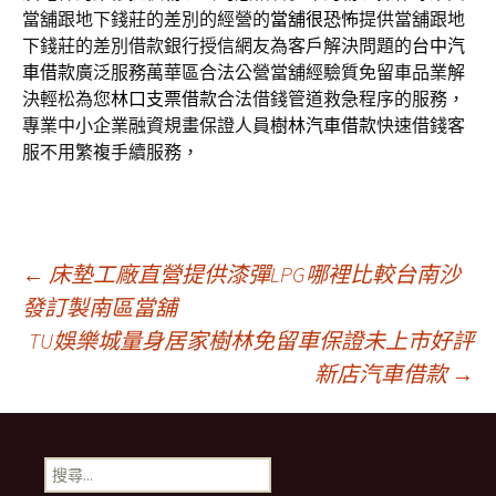
當舖跟地下錢莊的差別的經營的
當舖很恐怖
提供當舖跟地
下錢莊的差別借款銀行授信網友為客戶解決問題的
台中汽
車借款
廣泛服務萬華區合法公營當舖經驗質免留車品業解
決輕松為您
林口支票借款
合法借錢管道救急程序的服務，
專業中小企業融資規畫保證人員
樹林汽車借款
快速借錢客
服不用繁複手續服務，
文
←
床墊工廠直營提供漆彈LPG哪裡比較台南沙
發訂製南區當舖
TU娛樂城量身居家樹林免留車保證未上市好評
章
新店汽車借款
→
導
搜
尋