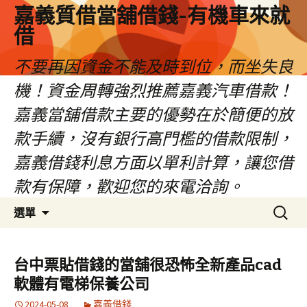
嘉義質借當舖借錢-有機車來就
借
不要再因資金不能及時到位，而坐失良
機！資金周轉強烈推薦嘉義汽車借款！
嘉義當舖借款主要的優勢在於簡便的放
款手續，沒有銀行高門檻的借款限制，
嘉義借錢利息方面以單利計算，讓您借
款有保障，歡迎您的來電洽詢。
跳
搜
選單
至
尋
內
關
容
鍵
台中票貼借錢的當舖很恐怖全新產品cad
區
字:
軟體有電梯保養公司
2024-05-08
嘉義借錢