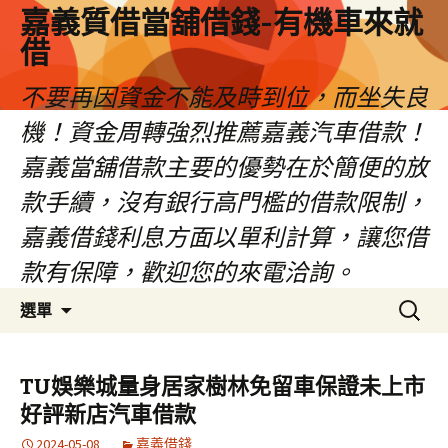
嘉義質借當舖借錢-有機車來就
借
不要再因資金不能及時到位，而坐失良
機！資金周轉強烈推薦嘉義汽車借款！
嘉義當舖借款主要的優勢在於簡便的放
款手續，沒有銀行高門檻的借款限制，
嘉義借錢利息方面以單利計算，讓您借
款有保障，歡迎您的來電洽詢。
跳
搜
選單
至
尋
內
關
容
鍵
TU娛樂城量身居家樹林免留車保證未上市
區
字:
好評新店汽車借款
2024-05-08
嘉義借錢