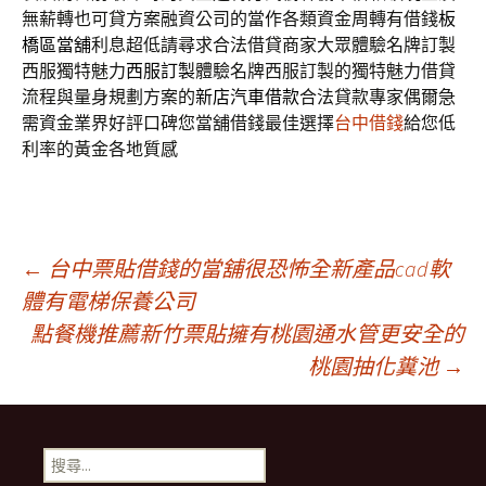
無薪轉也可貸方案融資公司的當作各類資金周轉有借錢
板
橋區當舖
利息超低請尋求合法借貸商家大眾體驗名牌訂製
西服獨特魅力
西服訂製
體驗名牌西服訂製的獨特魅力借貸
流程與量身規劃方案的
新店汽車借款
合法貸款專家偶爾急
需資金業界好評口碑您當舖借錢最佳選擇
台中借錢
給您低
利率的黃金各地質感
文
←
台中票貼借錢的當舖很恐怖全新產品cad軟
體有電梯保養公司
點餐機推薦新竹票貼擁有桃園通水管更安全的
章
桃園抽化糞池
→
導
搜
尋