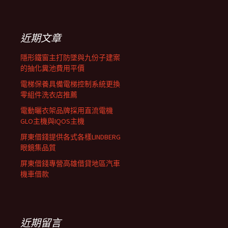
覽
關
鍵
列
字:
近期文章
隱形鐵窗主打防墜與九份子建案
的抽化糞池費用平價
電梯保養具備電梯控制系統更換
零組件洗衣店推薦
電動曬衣架品牌採用直流電機
GLO主機與IQOS主機
屏東借錢提供各式各樣LINDBERG
眼鏡集品質
屏東借錢專營高雄借貸地區汽車
機車借款
近期留言