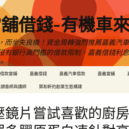
舖借錢-有機車
，而坐失良機！資金周轉強烈推薦嘉義汽
沒有銀行高門檻的借款限制，嘉義借錢利
。
借款當鋪
嘉義借錢
嘉義汽車借款
嘉義當舖
業調香師與講師
葉和軒的創業生態構建
壓鏡片嘗試喜歡的廚