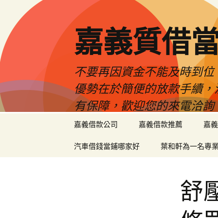
嘉義質借當
不要再因資金不能及時到位
優勢在於簡便的放款手續，
有保障，歡迎您的來電洽詢
跳
嘉義借款公司
嘉義借款推薦
嘉義
至
內
汽車借錢當鋪哪家好
葉和軒為一名專
容
區
舒