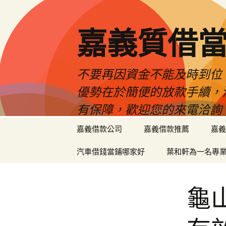
嘉義質借當
不要再因資金不能及時到位
優勢在於簡便的放款手續，
有保障，歡迎您的來電洽詢
跳
嘉義借款公司
嘉義借款推薦
嘉義
至
內
汽車借錢當鋪哪家好
葉和軒為一名專
容
區
龜