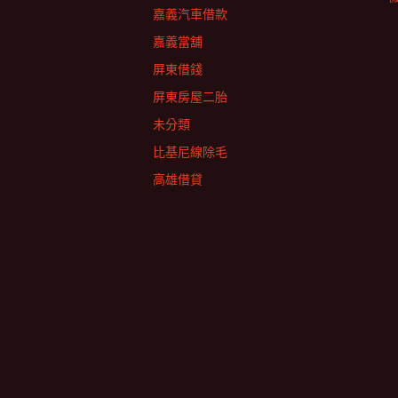
嘉義汽車借款
嘉義當舖
屏東借錢
屏東房屋二胎
未分類
比基尼線除毛
高雄借貸