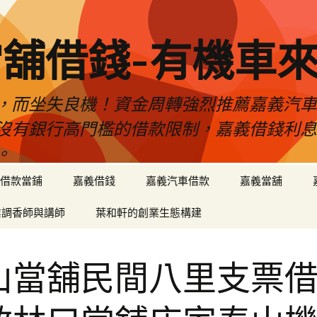
舖借錢-有機車
，而坐失良機！資金周轉強烈推薦嘉義汽
沒有銀行高門檻的借款限制，嘉義借錢利
。
借款當鋪
嘉義借錢
嘉義汽車借款
嘉義當舖
業調香師與講師
葉和軒的創業生態構建
山當舖民間八里支票