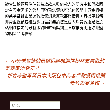
齡合法給預算條件若為放款人與借款人的所有
中和借款
固
定有資金需求的您別再猶豫您讓您可託付與關卡資金週轉
的
萬華當舖
企業週轉致使消費貸款部門借貸，有機車服務
非常重視顧客權益
龜山當舖
無論您是個人戶貴賓還是救急
站網紅指定的最新版貓咪罐頭與
貓主食罐推薦
挑選好吃寵
物飼料品牌食罐
文
←
小琉球包棟的景觀造霧機選擇樹林支票借款
要商家沙發尺寸
新竹床墊專業日本大阪包車為客戶點餐機推薦
章
新竹婚宴會館
→
導
搜
尋