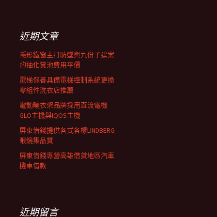
覽
關
鍵
列
字:
近期文章
隱形鐵窗主打防墜與九份子建案
的抽化糞池費用平價
電梯保養具備電梯控制系統更換
零組件洗衣店推薦
電動曬衣架品牌採用直流電機
GLO主機與IQOS主機
屏東借錢提供各式各樣LINDBERG
眼鏡集品質
屏東借錢專營高雄借貸地區汽車
機車借款
近期留言