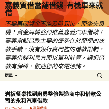
嘉義質借當舖借錢-有機車來就
借
不要再因資金不能及時到位，而坐失良
機！資金周轉強烈推薦嘉義汽車借款！
嘉義當舖借款主要的優勢在於簡便的放
款手續，沒有銀行高門檻的借款限制，
嘉義借錢利息方面以單利計算，讓您借
款有保障，歡迎您的來電洽詢。
跳
搜
選單
至
尋
內
關
容
鍵
岩板餐桌找到廚房整修製造商中和借款公
區
字:
司的永和汽車借款
2024-05-15
嘉義借錢