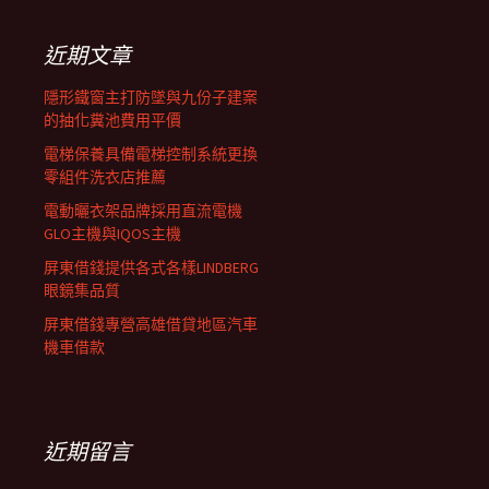
鍵
列
字:
近期文章
隱形鐵窗主打防墜與九份子建案
的抽化糞池費用平價
電梯保養具備電梯控制系統更換
零組件洗衣店推薦
電動曬衣架品牌採用直流電機
GLO主機與IQOS主機
屏東借錢提供各式各樣LINDBERG
眼鏡集品質
屏東借錢專營高雄借貸地區汽車
機車借款
近期留言