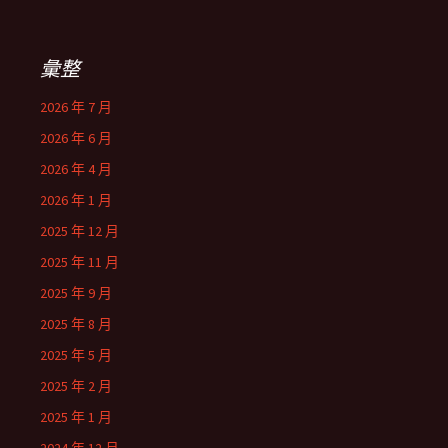
彙整
2026 年 7 月
2026 年 6 月
2026 年 4 月
2026 年 1 月
2025 年 12 月
2025 年 11 月
2025 年 9 月
2025 年 8 月
2025 年 5 月
2025 年 2 月
2025 年 1 月