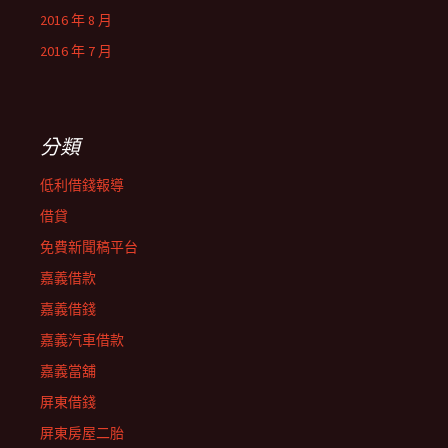
2016 年 8 月
2016 年 7 月
分類
低利借錢報導
借貸
免費新聞稿平台
嘉義借款
嘉義借錢
嘉義汽車借款
嘉義當舖
屏東借錢
屏東房屋二胎