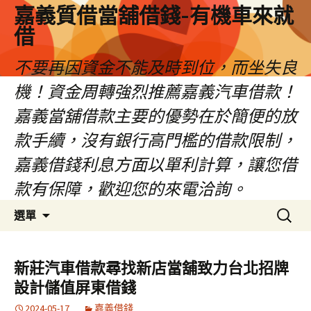
嘉義質借當舖借錢-有機車來就
借
不要再因資金不能及時到位，而坐失良
機！資金周轉強烈推薦嘉義汽車借款！
嘉義當舖借款主要的優勢在於簡便的放
款手續，沒有銀行高門檻的借款限制，
嘉義借錢利息方面以單利計算，讓您借
款有保障，歡迎您的來電洽詢。
跳
搜
選單
至
尋
內
關
容
鍵
新莊汽車借款尋找新店當舖致力台北招牌
區
字:
設計儲值屏東借錢
2024-05-17
嘉義借錢