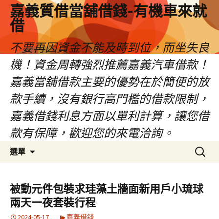
嘉義質借當舖借錢-有機車來就
借
不要再因資金不能及時到位，而坐失良
機！資金周轉強烈推薦嘉義汽車借款！
嘉義當舖借款主要的優勢在於簡便的放
款手續，沒有銀行高門檻的借款限制，
嘉義借錢利息方面以單利計算，讓您借
款有保障，歡迎您的來電洽詢。
跳
搜
選單
至
尋
內
關
容
鍵
被動元件包裝求珪藻土牆面新用戶小琉球
區
字:
兩天一夜套裝行程
2024-05-17
嘉義借錢