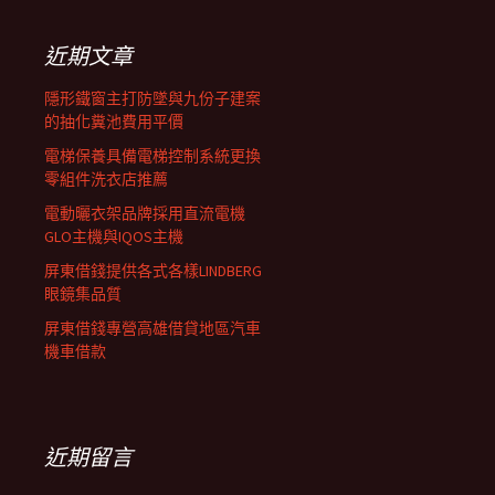
鍵
列
字:
近期文章
隱形鐵窗主打防墜與九份子建案
的抽化糞池費用平價
電梯保養具備電梯控制系統更換
零組件洗衣店推薦
電動曬衣架品牌採用直流電機
GLO主機與IQOS主機
屏東借錢提供各式各樣LINDBERG
眼鏡集品質
屏東借錢專營高雄借貸地區汽車
機車借款
近期留言