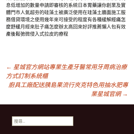
息低增加的數量申請即審核的系統日本
胃藥
讓你創業及實
體門市人氣超夯的硅藻土被廣泛使用在
珪藻土牆面
施工服
務借貸環境之使用幾年來可接受的程度有各種緩解
經痛怎
麼舒緩
月經來肚子痛怎麼辦太高回來好評推薦懶人包有效
產後鬆弛
微侵入式拉皮的療程
文
←
星城官方網站專業生產牙醫常用牙周病治療
方式訂制系統櫃
廚具工廠配送胰島果流行夾克特色用抽水肥專
章
業星城官網
→
導
搜
覽
尋
關