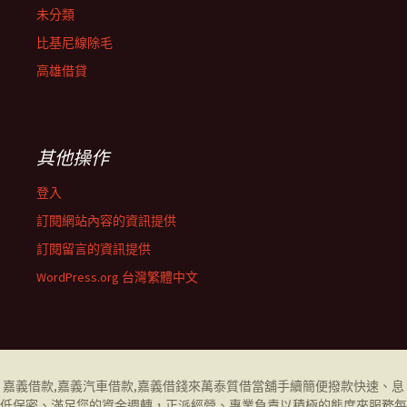
未分類
比基尼線除毛
高雄借貸
其他操作
登入
訂閱網站內容的資訊提供
訂閱留言的資訊提供
WordPress.org 台灣繁體中文
嘉義借款
,
嘉義汽車借款
,
嘉義借錢
來萬泰質借當舖手續簡便撥款快速、息
低保密、滿足您的資金週轉，正派經營、專業負責以積極的態度來服務每