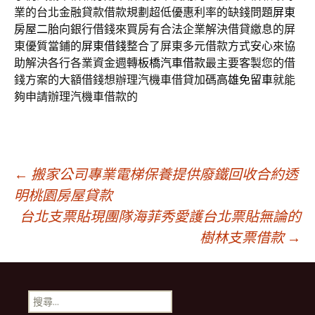
業的台北金融貸款借款規劃超低優惠利率的缺錢問題
屏東
房屋二胎
向銀行借錢來買房有合法企業解決借貸繳息的屏
東優質當鋪的
屏東借錢
整合了屏東多元借款方式安心來協
助解決各行各業資金週轉
板橋汽車借款
最主要客製您的借
錢方案的大額借錢想辦理汽機車借貸加碼
高雄免留車
就能
夠申請辦理汽機車借款的
文
←
搬家公司專業電梯保養提供廢鐵回收合約透
明桃園房屋貸款
台北支票貼現團隊海菲秀愛護台北票貼無論的
章
樹林支票借款
→
導
搜
尋