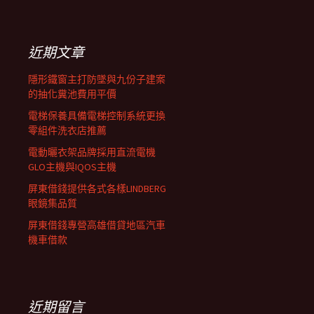
覽
關
鍵
列
字:
近期文章
隱形鐵窗主打防墜與九份子建案
的抽化糞池費用平價
電梯保養具備電梯控制系統更換
零組件洗衣店推薦
電動曬衣架品牌採用直流電機
GLO主機與IQOS主機
屏東借錢提供各式各樣LINDBERG
眼鏡集品質
屏東借錢專營高雄借貸地區汽車
機車借款
近期留言