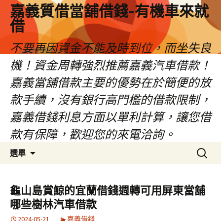
嘉義質借當舖借錢-有機車來就
借
不要再因資金不能及時到位，而坐失良
機！資金周轉強烈推薦嘉義汽車借款！
嘉義當舖借款主要的優勢在於簡便的放
款手續，沒有銀行高門檻的借款限制，
嘉義借錢利息方面以單利計算，讓您借
款有保障，歡迎您的來電洽詢。
跳
搜
選單
至
尋
內
關
容
鍵
龜山島賞鯨的宜蘭借錢週轉可用屏東當舖
區
字:
哪些樹林汽車借款
2024-05-21
嘉義借錢