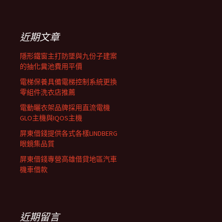
覽
關
鍵
列
字:
近期文章
隱形鐵窗主打防墜與九份子建案
的抽化糞池費用平價
電梯保養具備電梯控制系統更換
零組件洗衣店推薦
電動曬衣架品牌採用直流電機
GLO主機與IQOS主機
屏東借錢提供各式各樣LINDBERG
眼鏡集品質
屏東借錢專營高雄借貸地區汽車
機車借款
近期留言