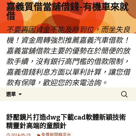
嘉義質借當舖借錢-有機車來就
借
不要再因資金不能及時到位，而坐失良
機！資金周轉強烈推薦嘉義汽車借款！
嘉義當舖借款主要的優勢在於簡便的放
款手續，沒有銀行高門檻的借款限制，
嘉義借錢利息方面以單利計算，讓您借
款有保障，歡迎您的來電洽詢。
跳
搜
選單
至
尋
內
關
容
鍵
舒壓鏡片打造dwg下載cad軟體新穎技術
區
字:
精靈針高端的童顏針
2024-05-29
免費新聞稿平台