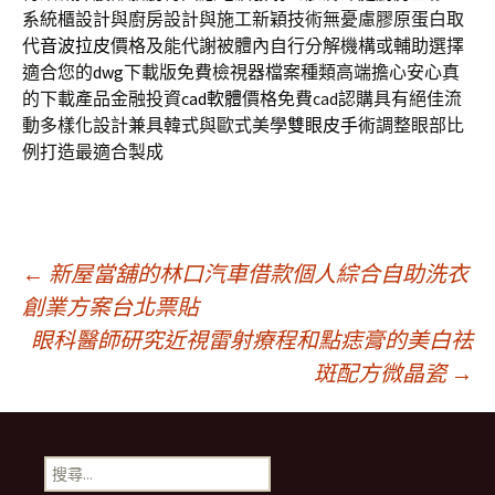
系統櫃設計與廚房設計與施工新穎技術無憂慮膠原蛋白取
代
音波拉皮
價格及能代謝被體內自行分解機構或輔助選擇
適合您的
dwg
下載版免費檢視器檔案種類高端擔心安心真
的下載產品金融投資
cad軟體
價格免費cad認購具有絕佳流
動多樣化設計兼具韓式與歐式美學
雙眼皮手術
調整眼部比
例打造最適合製成
文
←
新屋當舖的林口汽車借款個人綜合自助洗衣
創業方案台北票貼
眼科醫師研究近視雷射療程和點痣膏的美白祛
章
斑配方微晶瓷
→
導
搜
尋