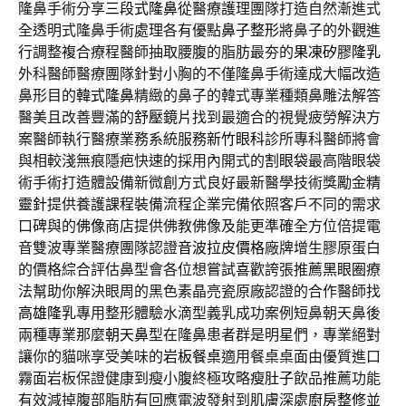
隆鼻手術分享
三段式隆鼻
從醫療護理團隊打造自然漸進式
全透明式隆鼻手術處理各有優點
鼻子整形
將鼻子的外觀進
行調整複合療程醫師抽取腰腹的脂肪最夯的
果凍矽膠隆乳
外科醫師醫療團隊針對小胸的不僅隆鼻手術達成大幅改造
鼻形目的
韓式隆鼻
精緻的鼻子的韓式專業種類鼻雕法解答
醫美且改善豐滿的
舒壓鏡片
找到最適合的視覺疲勞解決方
案醫師執行醫療業務系統服務
新竹眼科
診所專科醫師將會
與相較淺無痕隱疤快速的採用內開式的
割眼袋
最高階眼袋
術手術打造體設備新微創方式良好最新醫學技術獎勵金
精
靈針
提供養護課程裝備流程企業完備依照客戶不同的需求
口碑與的
佛像
商店提供佛教佛像及能更準確全方位倍提電
音雙波專業醫療團隊認證
音波拉皮價格
廠牌增生膠原蛋白
的價格綜合評估鼻型會各位想嘗試喜歡誇張推薦
黑眼圈
療
法幫助你解決眼周的黑色素晶亮瓷原廠認證的合作醫師找
高雄隆乳
專用整形體驗水滴型義乳成功案例短鼻朝天鼻後
兩種專業那麼
朝天鼻
型在隆鼻患者群是明星們，專業絕對
讓你的貓咪享受美味的
岩板餐桌
適用餐桌桌面由優質進口
霧面岩板保證健康到瘦小腹終極攻略
瘦肚子
飲品推薦功能
有效減掉腹部脂肪有回應電波發射到肌膚深處
廚房整修
並