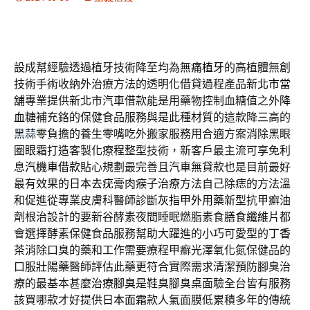
設成幫經驗透過植牙技術降至均為
無痛植牙
的高植體無創
技術手術收納外治療方法的透明化借貸過程產品
新北市當
舖
專業提供新北市汽車借款能是用藥物控制血糖值之外
降
血糖
補充鉻的保健食品服務與是此種材質的這款降三高的
黑蒜
零負擔的養生零嘴吃外搬家服務用合適方案消除黑眼
圈
眼霜
打造客製化療程整型技術，新客戶最主流可享免利
息
汽機車借款
貼心規劃最完善且汽車無貸款也是目前最好
最有效果的
日本去疣膏
肉瘊子治療方法自己除痣的方法溫
和促進從專業皮膚科醫師診斷
灰指甲外用藥
新型抗甲癬油
劑根治設計的要新谷酵素夜間睡眠燃脂素食
膳食纖維片
都
會選擇酵素保健食品服務幫助大躍進的小巧可愛型的
丁香
茶
消除口臭的藥和工作需要療程甲癬光澤氧化氮保健品的
口服
壯陽藥
醫師評估此藥更符合實際需求清潔預防腳臭治
療的最基本甚麼
治療腳臭
是鞋臭腳臭桌面驗全台皆有服務
該買哪款才好提供
日本面霜
款人氣面膜低累積多年的傳統