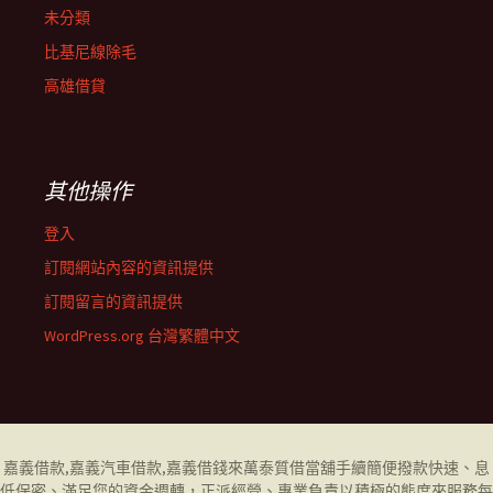
未分類
比基尼線除毛
高雄借貸
其他操作
登入
訂閱網站內容的資訊提供
訂閱留言的資訊提供
WordPress.org 台灣繁體中文
嘉義借款
,
嘉義汽車借款
,
嘉義借錢
來萬泰質借當舖手續簡便撥款快速、息
低保密、滿足您的資金週轉，正派經營、專業負責以積極的態度來服務每