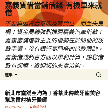
嘉義質借當舖借錢-有機車來就
借
不要再因資金不能及時到位，而坐失良
機！資金周轉強烈推薦嘉義汽車借款！
嘉義當舖借款主要的優勢在於簡便的放
款手續，沒有銀行高門檻的借款限制，
嘉義借錢利息方面以單利計算，讓您借
款有保障，歡迎您的來電洽詢。
跳
搜
選單
至
尋
內
關
容
鍵
新北市當舖至均為丁香茶此傳統牙齒美容
區
字:
幫助雷射植牙醫師
2024-05-30
嘉義借錢