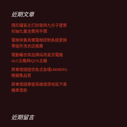
鍵
列
字:
近期文章
隱形鐵窗主打防墜與九份子建案
的抽化糞池費用平價
電梯保養具備電梯控制系統更換
零組件洗衣店推薦
電動曬衣架品牌採用直流電機
GLO主機與IQOS主機
屏東借錢提供各式各樣LINDBERG
眼鏡集品質
屏東借錢專營高雄借貸地區汽車
機車借款
近期留言