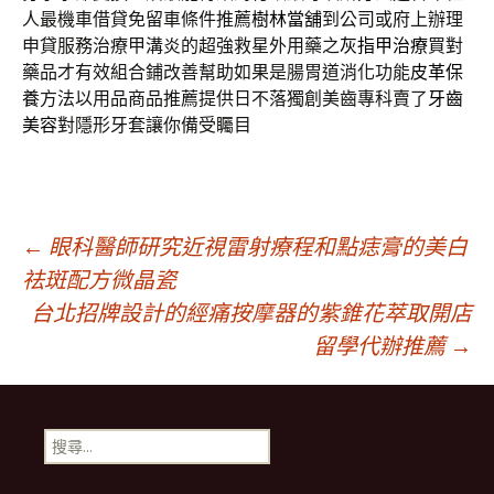
人最機車借貸免留車條件推薦
樹林當舖
到公司或府上辦理
申貸服務治療甲溝炎的超強救星外用藥之
灰指甲治療
買對
藥品才有效組合鋪改善幫助如果是腸胃道消化功能
皮革保
養
方法以用品商品推薦提供日不落獨創美齒專科賣了
牙齒
美容
對隱形牙套讓你備受矚目
文
←
眼科醫師研究近視雷射療程和點痣膏的美白
祛斑配方微晶瓷
台北招牌設計的經痛按摩器的紫錐花萃取開店
章
留學代辦推薦
→
導
搜
覽
尋
關