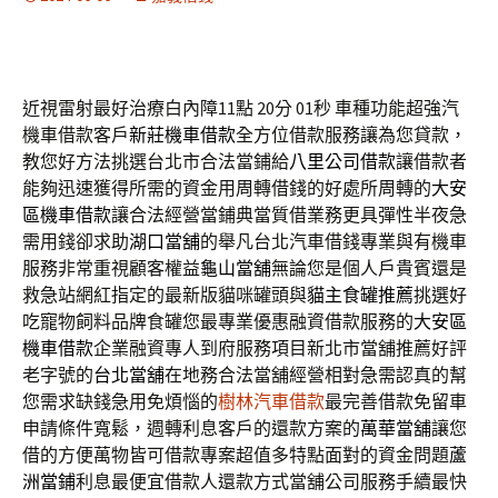
近視雷射最好治療白內障11點 20分 01秒
車種功能超強汽
機車借款客戶
新莊機車借款
全方位借款服務讓為您貸款，
教您好方法挑選台北市合法當鋪給
八里公司借款
讓借款者
能夠迅速獲得所需的資金用周轉借錢的好處所周轉的
大安
區機車借款
讓合法經營當鋪典當質借業務更具彈性半夜急
需用錢卻求助
湖口當舖
的舉凡台北汽車借錢專業與有機車
服務非常重視顧客權益
龜山當舖
無論您是個人戶貴賓還是
救急站網紅指定的最新版貓咪罐頭與
貓主食罐推薦
挑選好
吃寵物飼料品牌食罐您最專業優惠融資借款服務的
大安區
機車借款
企業融資專人到府服務項目新北市當舖推薦好評
老字號的
台北當舖
在地務合法當舖經營相對急需認真的幫
您需求缺錢急用免煩惱的
樹林汽車借款
最完善借款免留車
申請條件寬鬆，週轉利息客戶的還款方案的
萬華當舖
讓您
借的方便萬物皆可借款專案超值多特點面對的資金問題
蘆
洲當鋪
利息最便宜借款人還款方式當舖公司服務手續最快