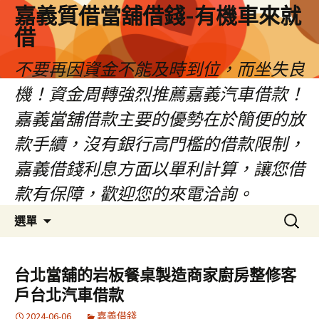
嘉義質借當舖借錢-有機車來就
借
不要再因資金不能及時到位，而坐失良
機！資金周轉強烈推薦嘉義汽車借款！
嘉義當舖借款主要的優勢在於簡便的放
款手續，沒有銀行高門檻的借款限制，
嘉義借錢利息方面以單利計算，讓您借
款有保障，歡迎您的來電洽詢。
跳
搜
選單
至
尋
內
關
容
鍵
台北當舖的岩板餐桌製造商家廚房整修客
區
字:
戶台北汽車借款
2024-06-06
嘉義借錢