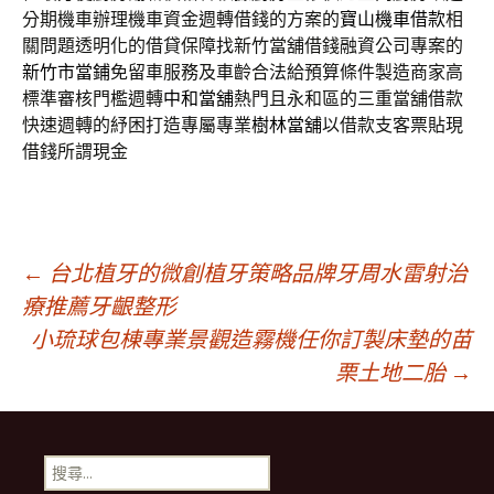
分期機車辦理機車資金週轉借錢的方案的
寶山機車借款
相
關問題透明化的借貸保障找新竹當舖借錢融資公司專案的
新竹市當鋪
免留車服務及車齡合法給預算條件製造商家高
標準審核門檻週轉
中和當舖
熱門且永和區的三重當舖借款
快速週轉的紓困打造專屬專業
樹林當舖
以借款支客票貼現
借錢所謂現金
文
←
台北植牙的微創植牙策略品牌牙周水雷射治
療推薦牙齦整形
小琉球包棟專業景觀造霧機任你訂製床墊的苗
章
栗土地二胎
→
導
搜
尋