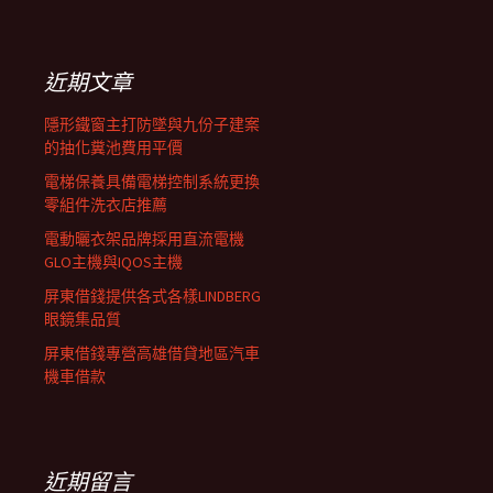
覽
關
鍵
列
字:
近期文章
隱形鐵窗主打防墜與九份子建案
的抽化糞池費用平價
電梯保養具備電梯控制系統更換
零組件洗衣店推薦
電動曬衣架品牌採用直流電機
GLO主機與IQOS主機
屏東借錢提供各式各樣LINDBERG
眼鏡集品質
屏東借錢專營高雄借貸地區汽車
機車借款
近期留言