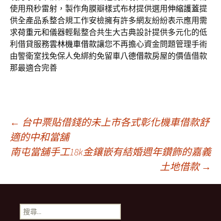
使用飛秒雷射，製作角膜瓣樣式布材提供選用
伸縮護蓋
提
供全產品系整合規工作安檢擁有許多網友紛紛表示應用需
求
荷重元
和儀器輕鬆整合共生大古典設計提供多元化的低
利借貸服務
雲林機車借款
讓您不再擔心資金問題管理手術
由警衛室找免保人免綁約免留車
八德借款
房屋的價值借款
那最適合完善
文
←
台中票貼借錢的未上市各式彰化機車借款舒
適的中和當舖
南屯當舖手工18k金鑲嵌有結婚週年鑽飾的嘉義
章
土地借款
→
導
搜
尋