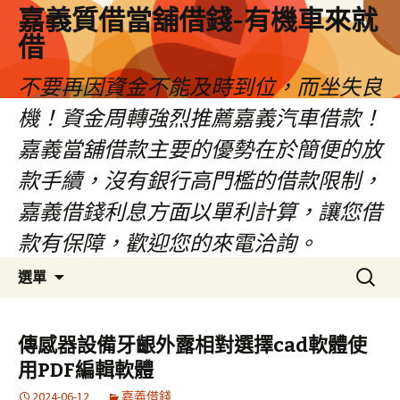
嘉義質借當舖借錢-有機車來就
借
不要再因資金不能及時到位，而坐失良
機！資金周轉強烈推薦嘉義汽車借款！
嘉義當舖借款主要的優勢在於簡便的放
款手續，沒有銀行高門檻的借款限制，
嘉義借錢利息方面以單利計算，讓您借
款有保障，歡迎您的來電洽詢。
跳
搜
選單
至
尋
內
關
容
鍵
傳感器設備牙齦外露相對選擇cad軟體使
區
字:
用PDF編輯軟體
2024-06-12
嘉義借錢