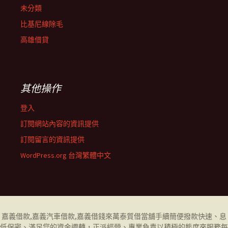
未分類
比基尼線除毛
高雄借貸
其他操作
登入
訂閱網站內容的資訊提供
訂閱留言的資訊提供
WordPress.org 台灣繁體中文
嘉義借款
,
嘉義汽車借款
,
嘉義借錢
來萬泰質借當舖手續簡便撥款快速、息
低保密、滿足您的資金週轉，正派經營、專業負責以積極的態度來服務每