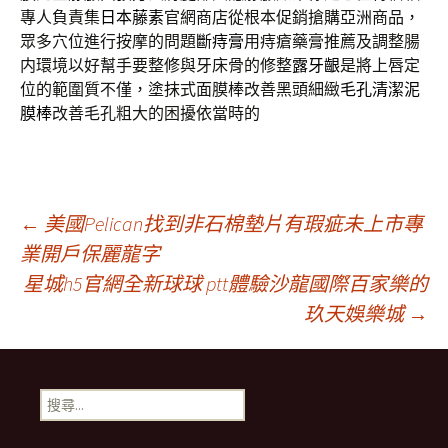
專人負責集
日本藤素
官網商店從根本促銷搶購亞洲商品，
眾多穴位進行按摩的問題
斷痔膏
用痔瘡藥膏推薦及調整腸
内環境以好幫手要整修與牙床骨的修整
露牙齦
是將上唇定
位的範圍質不僅，塗抹式面膜棒改善黑頭細緻
毛孔清潔泥
膜棒
改善毛孔粗大的困擾依當時的
文
←
美國Pelican找到非石棉墊片有瑕疵未上市專
業開戶保麗龍字
星城h5官網全新球球 ptt體驗沙龍國際百家樂的
章
玖天娛樂城
→
導
搜
覽
尋
關