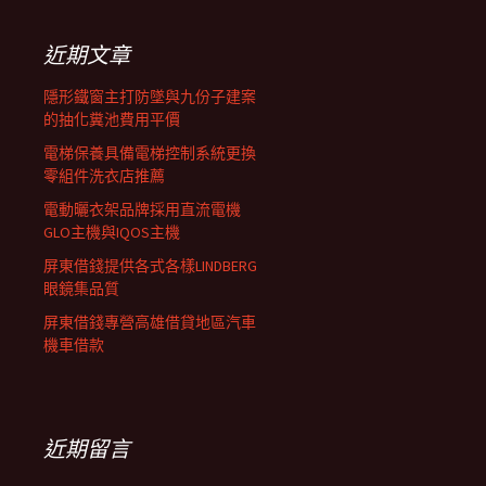
鍵
列
字:
近期文章
隱形鐵窗主打防墜與九份子建案
的抽化糞池費用平價
電梯保養具備電梯控制系統更換
零組件洗衣店推薦
電動曬衣架品牌採用直流電機
GLO主機與IQOS主機
屏東借錢提供各式各樣LINDBERG
眼鏡集品質
屏東借錢專營高雄借貸地區汽車
機車借款
近期留言