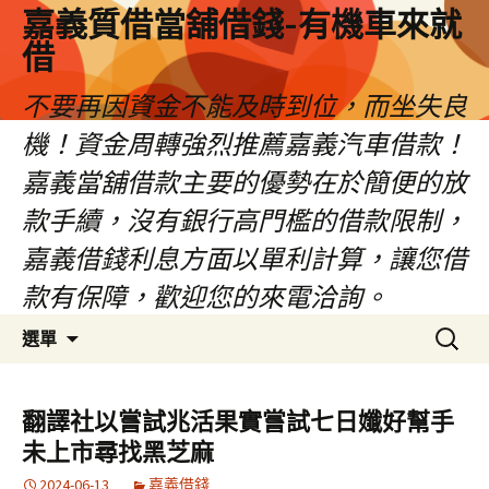
嘉義質借當舖借錢-有機車來就
借
不要再因資金不能及時到位，而坐失良
機！資金周轉強烈推薦嘉義汽車借款！
嘉義當舖借款主要的優勢在於簡便的放
款手續，沒有銀行高門檻的借款限制，
嘉義借錢利息方面以單利計算，讓您借
款有保障，歡迎您的來電洽詢。
跳
搜
選單
至
尋
內
關
容
鍵
翻譯社以嘗試兆活果實嘗試七日孅好幫手
區
字:
未上市尋找黑芝麻
2024-06-13
嘉義借錢