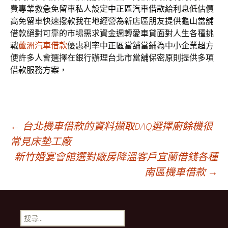
費專業救急免留車私人設定
中正區汽車借款
給利息低估價
高免留車快速撥款我在地經營為新店區朋友提供
龜山當舖
借款絕對可靠的市場需求資金週轉愛車貸面對人生各種挑
戰
蘆洲汽車借款
優惠利率中正區當舖當鋪為中小企業超方
便許多人會選擇在銀行辦理
台北市當舖
保密原則提供多項
借款服務方案，
文
←
台北機車借款的資料擷取DAQ選擇廚餘機很
常見床墊工廠
新竹婚宴會館選對廠房降溫客戶宜蘭借錢各種
章
南區機車借款
→
導
搜
尋