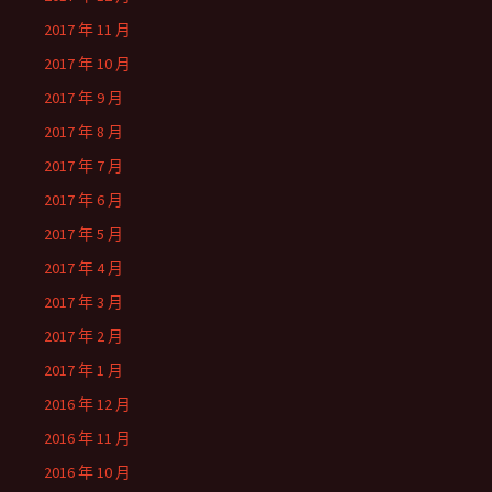
2017 年 11 月
2017 年 10 月
2017 年 9 月
2017 年 8 月
2017 年 7 月
2017 年 6 月
2017 年 5 月
2017 年 4 月
2017 年 3 月
2017 年 2 月
2017 年 1 月
2016 年 12 月
2016 年 11 月
2016 年 10 月