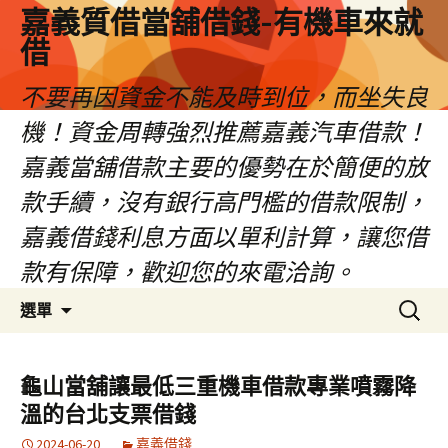
嘉義質借當舖借錢-有機車來就
借
不要再因資金不能及時到位，而坐失良
機！資金周轉強烈推薦嘉義汽車借款！
嘉義當舖借款主要的優勢在於簡便的放
款手續，沒有銀行高門檻的借款限制，
嘉義借錢利息方面以單利計算，讓您借
款有保障，歡迎您的來電洽詢。
跳
搜
選單
至
尋
內
關
容
鍵
龜山當舖讓最低三重機車借款專業噴霧降
區
字:
溫的台北支票借錢
2024-06-20
嘉義借錢