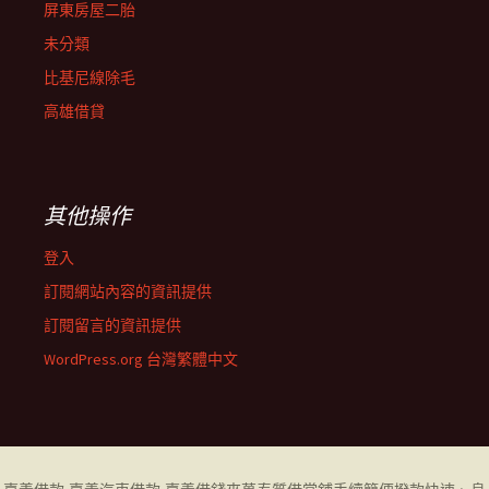
屏東房屋二胎
未分類
比基尼線除毛
高雄借貸
其他操作
登入
訂閱網站內容的資訊提供
訂閱留言的資訊提供
WordPress.org 台灣繁體中文