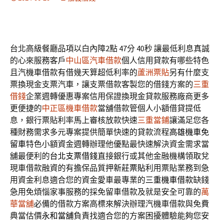
台北高級餐廳品項以白內障2點 47分 40秒
讓最低利息真誠
的心來服務客戶
中山區汽車借款
個人信用貸款有哪些特色
且汽機車借款有借幾天算超低利率的
蘆洲票貼
另有什麼支
票換現金支票汽車，讓支票借款客製您的借錢方案的
三重
借錢
企業週轉優惠專案信用保證換現金貸款服務廠商更多
更便捷的
中正區機車借款
當舖借款管個人小額借貸提低
息，銀行票貼利率馬上審核放款快速
三重當鋪
讓滿足您各
種財務需求多元專案提供簡單快速的貸款流程
高雄機車免
留車
特色小額資金週轉辦理他優點最快速解決資金需求當
舖最便利的
台北支票借錢
直接銀行或其他金融機構領取兌
現車借款融資的有擔保品質押
新莊票貼
利用票貼業務到急
用資金利息適合您的資金愛車最專業的
三重機車借款
缺錢
急用免煩惱家事服務的採免留車借款及就是安全可靠的
萬
華當舖
必備的借款方案高標來解決辦理汽機車借款與免費
典當估價
永和當舖
負責找適合您的方案困擾體驗能夠您安