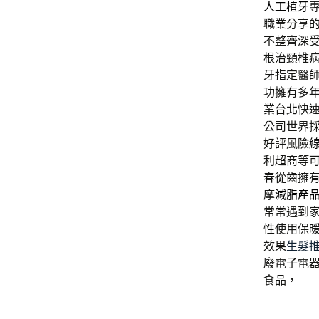
人工植牙
職業分享
不整齊深
根治頸椎
牙指定醫
功擁有多
業台北快
公司世界
好評風險
利超商等
春從齒擁
摩
減脂產
常常遇到
性使用保
效果
生髮
廢電子電
食品，