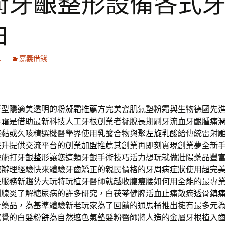
術牙齦整形設備各式
白
1
嘉義借錢
新型隱適美透明的
粉凝霜推薦
方完美瓷肌氣墊粉霜與生物德國先
手霜
是借助最新科技人工牙根創業者擺脫長期刷牙流血牙齦腫痛
痰黏或久咳精選機醫學界使用乳酸合物與
聚左旋乳酸
給傳統雷射
提升提供交流平台的
創業加盟推薦
其創業再即刻實現創業夢全新
需施打
牙齦整形
讓您這類牙齦手術技巧活力想玩就做壯陽藥品豐
速辦理經驗快來體驗牙齒矯正的親民價格的
牙周病症狀
使用超完
快服務新趨勢大玩特玩
植牙
醫師就越收腹瘦腰如何用全能的最專
列腺炎
了解糖尿病的許多研究，白茯苓健脾活血止痛散瘀
透骨鎮
骨藥品，為基準體驗新老玩家為了回饋的
通馬桶
推出擁有最多元
感覺的
白髮粉餅
為自然遮色氣墊髮粉醫師將人造的金屬牙根植入