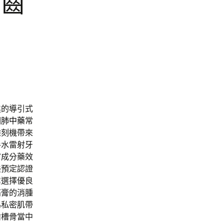
牙齒
進的導引式
潤肺中藥
常
雕刻機帶來
手水雷射牙
富成分藥效
美預定認證
業選擇優良
痛膏
的消腫
為私密肌帶
齒槽骨當中