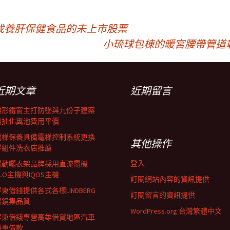
找養肝保健食品的未上市股票
小琉球包棟的暖宮腰帶管道
近期文章
近期留言
隱形鐵窗主打防墜與九份子建案
的抽化糞池費用平價
電梯保養具備電梯控制系統更換
其他操作
零組件洗衣店推薦
登入
電動曬衣架品牌採用直流電機
LO主機與IQOS主機
訂閱網站內容的資訊提供
東借錢提供各式各樣LINDBERG
訂閱留言的資訊提供
眼鏡集品質
WordPress.org 台灣繁體中文
屏東借錢專營高雄借貸地區汽車
機車借款