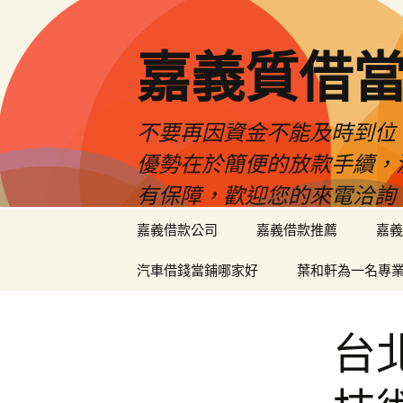
嘉義質借當
不要再因資金不能及時到位
優勢在於簡便的放款手續，
有保障，歡迎您的來電洽詢
跳
嘉義借款公司
嘉義借款推薦
嘉義
至
內
汽車借錢當鋪哪家好
葉和軒為一名專
容
區
台