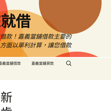
來就借
車借款！嘉義當舖借款主要的
息方面以單利計算，讓您借款
搜
嘉義當舖借款
嘉義當舖貸款
尋
關
鍵
字:
最新