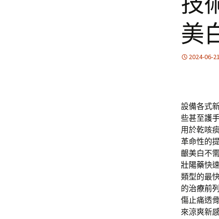
技
美
2024-06-2
設備各式
些甚至
護
用於乾咳
革命性的
齦美白不
壯陽藥
快
類型的最
的
治療前
傷止痛透
來涼爽新