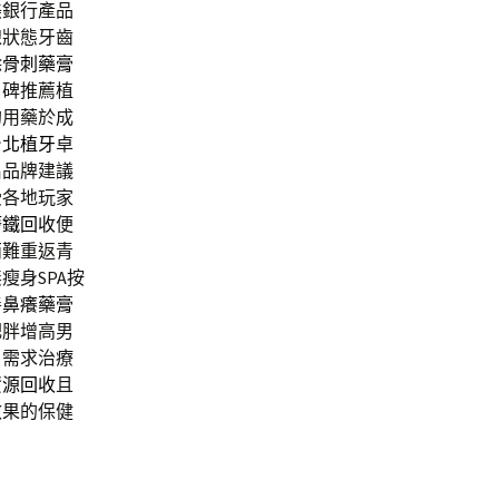
美銀行產品
線狀態牙齒
除
骨刺藥膏
口碑推薦植
的用藥於成
台北植牙
卓
名品牌建議
受各地玩家
廢鐵回收
便
兩難重返青
瘦身SPA按
善
鼻癢藥膏
肥胖增高男
戶需求治療
資源回收
且
效果的保健