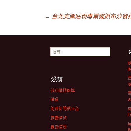
文
←
台北支票貼現專業貓抓布沙發
章
搜
導
尋
關
鍵
覽
字:
分類
列
低利借錢報導
借貸
G
免費新聞稿平台
屏
嘉義借款
嘉義借錢