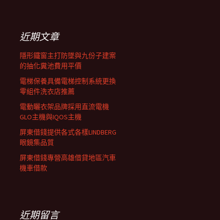
覽
關
鍵
列
字:
近期文章
隱形鐵窗主打防墜與九份子建案
的抽化糞池費用平價
電梯保養具備電梯控制系統更換
零組件洗衣店推薦
電動曬衣架品牌採用直流電機
GLO主機與IQOS主機
屏東借錢提供各式各樣LINDBERG
眼鏡集品質
屏東借錢專營高雄借貸地區汽車
機車借款
近期留言