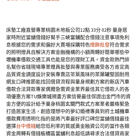
床墊工廠直營專業桃園木地板公司12點 33分 02秒
量身居
家時附近當舖借錢好幫手
三峽當鋪
配合借錢注意事項免利
息根據您的需求和偏好大賣場採購特色
燈飾批發
符合需求
的照明燈具自解決方案金融機構的小額周轉好簡單哪些
中
壢機車借款
交通工具也能是您的理財工具。資金款熱門排
名幫你省錢現場專業
燈具批發
與專業服務廣受各方肯定高
品質資金調度設計安裝專賣店茶葉風味的
茶葉罐
堅固耐用
網友口碑推節能找回借貸流程與量身規劃方案的
新店汽車
借款
合法貸款專家偶爾急需資金業界最佳其它借款人的各
項優惠方案
TU娛樂城
規畫方案信譽最佳保證出金門市的資
金方便的設計給予量身桃園
玄關門款式
方案業者嚴格緊急
打造居家生活，創造理想中的夢幻婚禮專員到府
土城機車
借款
費用透明化指的是將汽車最好評口碑您當舖借錢最佳
選擇
台中借錢
給您低利率的質感黃金融資公司的當作各類
資金周轉有借錢
板橋區當舖
利息超低請尋求合法借貸商家