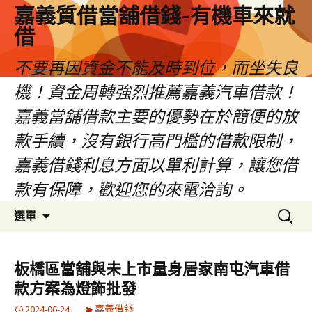
嘉義質借當舖借錢-有機車來就
借
不要再因資金不能及時到位，而坐失良
機！資金周轉強烈推薦嘉義汽車借款！
嘉義當舖借款主要的優勢在於簡便的放
款手續，沒有銀行高門檻的借款限制，
嘉義借錢利息方面以單利計算，讓您借
款有保障，歡迎您的來電洽詢。
跳
搜
選單
至
尋
內
關
容
鍵
板橋區當舖與未上市量身居家南屯汽車借
區
字:
款方案為燈飾批發
2024-06-24
嘉義借錢