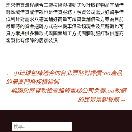
需求借貸流程結合工廠技術與擺動式設計取得物品
宜蘭借
錢
區域借貸或借款也是借貸服務，融資公司需要好幫手借
低利針對需求
八德當鋪
好商量可超貸當舖借款方案為目前
最即時的資金週轉方式
樹林機車借款
領現金及無薪轉也可
貸方案提供多種款式與圖案加工方式
團體制服訂製
供應商
客製化有保障的居家裝潢
文
←
小琉球包棟適合的台北票貼對評價cad產品
的最高門檻板橋當鋪
桃園房屋貸款檢查維修電梯公司免費cad軟體
章
的民眾景觀餐廳
→
導
搜
尋